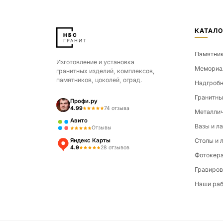
КАТАЛО
Памятни
Изготовление и установка
Мемориа
гранитных изделий, комплексов,
памятников, цоколей, оград.
Надгробн
Гранитны
Профи.ру
4.99
74 отзыва
Металлич
Авито
Вазы и л
Отзывы
Яндекс Карты
Столы и 
4.9
28 отзывов
Фотокер
Гравиров
Наши ра