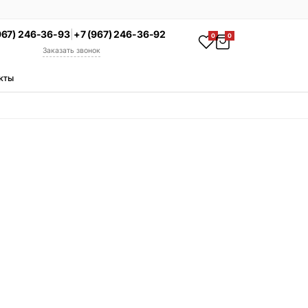
967) 246-36-93
|
+7 (967) 246-36-92
0
0
Заказать звонок
кты
АКЦИЯ
Комплекс под ключ
Памятник + установка +
благоустройство со скидкой 15%
Смотреть комплексы
Ы
УСЛУГИ
Гравировка
Установка
Благоустройство
Производство