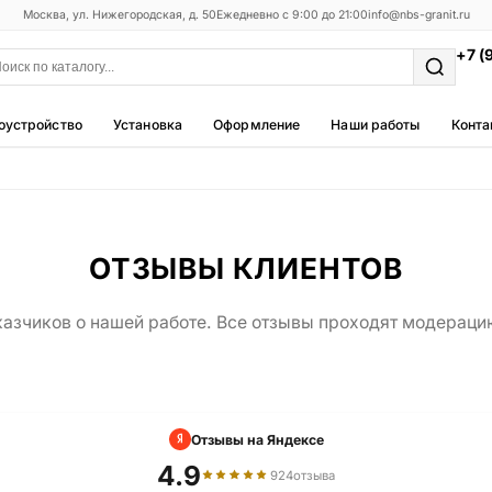
Москва, ул. Нижегородская, д. 50
Ежедневно с 9:00 до 21:00
info@nbs-granit.ru
+7 (
оустройство
Установка
Оформление
Наши работы
Конта
Мемориальные комплексы
25 моделей
Фотокерамика
ОТЗЫВЫ КЛИЕНТОВ
5 моделей
азчиков о нашей работе. Все отзывы проходят модераци
Благоустройство
42 модели
Металлические ограды
50 моделей
Отзывы на Яндексе
Столы и лавки
4.9
924
отзыва
23 модели