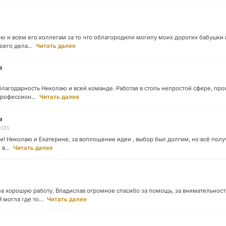
Наши работы
145 моделей
 и всем его коллегам за то что облагородили могилу моих дорогих бабушки
его дела...
Читать далее
ВЕСЬ КАТАЛОГ
а
лагодарность Николаю и всей команде. Работая в столь непростой сфере, про
рофессион...
Читать далее
а
2025
! Николаю и Екатерине, за воплощение идеи , выбор был долгим, но всё полу
в...
Читать далее
за хорошую работу, Владислав огромное спасибо за помощь, за внимательност
могла где то...
Читать далее