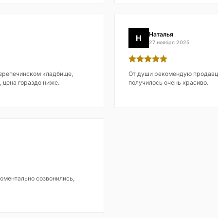
Наталья
Н
27 ноября 2025
Перепечинском кладбище,
От души рекомендую продавца
, цена гораздо ниже.
получилось очень красиво.
оментально созвонились,