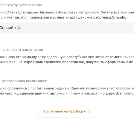
 благоустройство могил
чно!Очень благодарна Николаю и Вячеславу с напарником. Учтены все мои кап
но ниже той, что предложили местные кладбищенские работники.СпасиБо.
Спасибо 🤝
· установка памятников
6
я и всю его команду за проделанную работу!Было все четко от самого начала 
енно и очень быстро!Взаимодействие оперативное, документы оформлены с их
· реставрация памятников
сно справились с поставленной задачей. Сделали планировку участка после з
ую лавочку, сделали цветник, выложили плитку и покрасили ограду. Всё получ
Все отзывы на Профи.ру