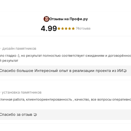
Отзывы на Профи.ру
4.99
74
отзыва
· дизайн памятников
6
ло гладко :), но результат полностью соответствует ожиданиям и договорённо
 результат
Спасибо большое Интересный опыт в реализации проекта из ИИ🤝
· установка памятников
тличная работа, клиентоориентированность , качество, все вопросы оперативн
Спасибо за отзыв 🤝