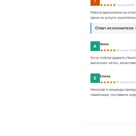
Т
·
7 июля 2026
Работа выполнена на отли
Цена на услуги значитель
Ответ исполнителя:
Анна
А
26 июня 202
Хочу поблагодарить Никола
выполнен четко, качеств
Елена
Е
19 июня 2026
Николай и команда прекра
памятники, поставили нов