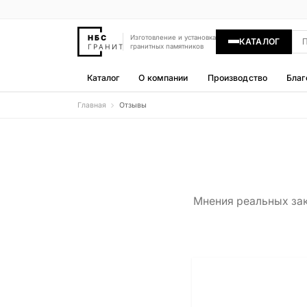
Изготовление и установка
КАТАЛОГ
гранитных памятников
Каталог
О компании
Производство
Благ
Главная
Отзывы
Памятники
400 моделей
Гравировка
77 моделей
Мнения реальных зак
Надгробные плиты
30 моделей
Гранитные ограды
15 моделей
Гранитные цветники
7 моделей