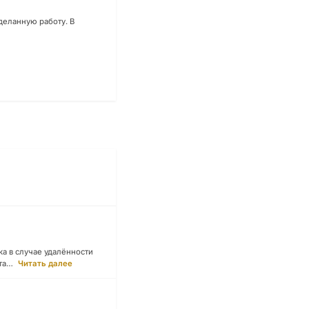
деланную работу. В
а в случае удалённости
ьта…
Читать далее