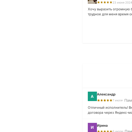
23 июня 202
Хочу выразить огромную б
трудное для меня время он
Александр
А
· Пам
7 июля
Отличный исполнитель! Вн
договора через Яндекс-ма
Ирина
И
· Пам
6 июля