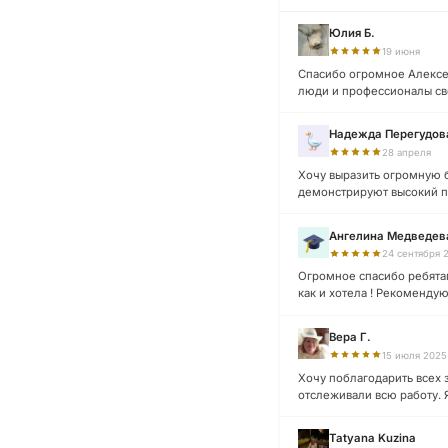
Юлия Б.
Вазы и лампады
19 июня
24 модели
Спасибо огромное Алексею
люди и профессионалы сво
Надежда Перегудов
28 апреля
Хочу выразить огромную б
демонстрируют высокий п
Ангелина Медведев
24 сентября 
Огромное спасибо ребятам
как и хотела ! Рекомендую 
Вера Г.
15 июля 2025
Хочу поблагодарить всех 
отслеживали всю работу. Я 
Tatyana Kuzina