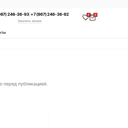
967) 246-36-93
|
+7 (967) 246-36-92
0
0
Заказать звонок
кты
АКЦИЯ
Комплекс под ключ
Памятник + установка +
благоустройство со скидкой 15%
Смотреть комплексы
УСЛУГИ
ю перед публикацией.
Гравировка
Установка
Благоустройство
Производство