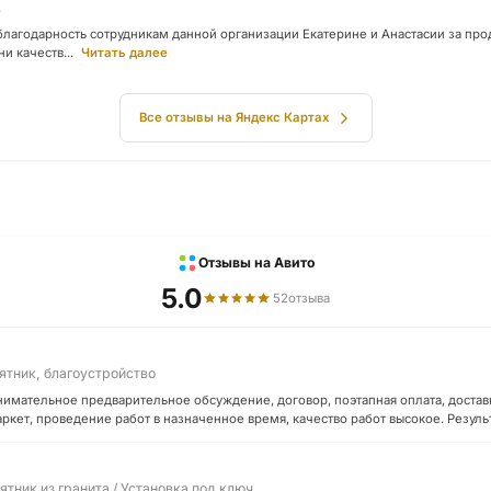
4
лагодарность сотрудникам данной организации Екатерине и Анастасии за про
и качеств...
Читать далее
Все отзывы на Яндекс Картах
Отзывы на Авито
5.0
52
отзыва
ятник, благоустройство
имательное предварительное обсуждение, договор, поэтапная оплата, доставк
ркет, проведение работ в назначенное время, качество работ высокое. Резул
ятник из гранита / Установка под ключ