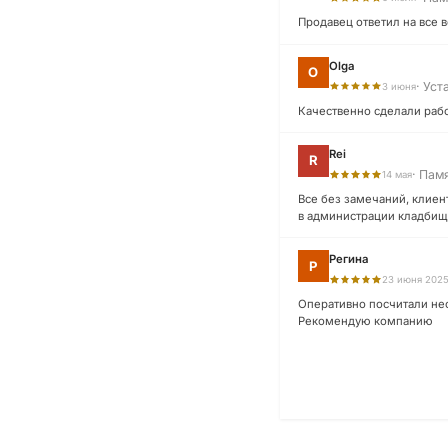
Продавец ответил на все 
Olga
O
· Уст
3 июня
Качественно сделали рабо
Rei
R
· Пам
14 мая
Все без замечаний, клиент
в администрации кладбища
Регина
Р
23 июня 202
Оперативно посчитали нес
Рекомендую компанию