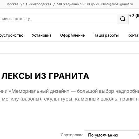
Москва, ул. Нижегородская, д. 50
Ежедневно с 9:00 до 21:00
info@nbs-granit.ru
+7 (
оустройство
Установка
Оформление
Наши работы
Конта
Мемориальные комплексы
25 моделей
Фотокерамика
ЛЕКСЫ ИЗ ГРАНИТА
5 моделей
ии «Мемориальный дизайн» — большой выбор надгробных
Благоустройство
42 модели
 могилу (вазоны), скульптуры, каменный цоколь, гранитн
Металлические ограды
50 моделей
Столы и лавки
Сортировка:
23 модели