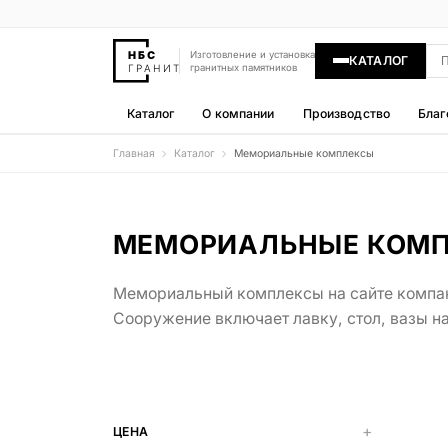
Изготовление и установка
КАТАЛОГ
гранитных памятников
Каталог
О компании
Производство
Благ
Главная
Каталог
Мемориальные комплексы
Памятники
400 моделей
Гравировка
МЕМОРИАЛЬНЫЕ КОМП
77 моделей
Мемориальный комплексы на сайте компан
Надгробные плиты
30 моделей
Сооружение включает лавку, стол, вазы на
Гранитные ограды
15 моделей
Гранитные цветники
ЦЕНА
7 моделей