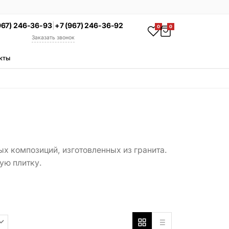
967) 246-36-93
|
+7 (967) 246-36-92
0
0
Заказать звонок
кты
АКЦИЯ
Комплекс под ключ
Памятник + установка +
благоустройство со скидкой 15%
Смотреть комплексы
УСЛУГИ
 композиций, изготовленных из гранита.
Гравировка
ую плитку.
Установка
Благоустройство
Производство