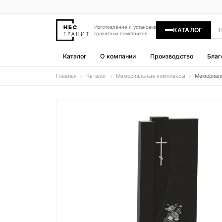
Изготовление и установка
КАТАЛОГ
гранитных памятников
Каталог
О компании
Производство
Благ
Главная
Каталог
Мемориальные комплексы
Мемориал
Памятники
400 моделей
Гравировка
77 моделей
Надгробные плиты
30 моделей
Гранитные ограды
15 моделей
Гранитные цветники
7 моделей