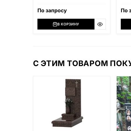
цветник. Строгий классический
двойн
дизайн. Цена указана за комплект в
цветн
По запросу
По 
стандартных размерах.
— Диа
В КОРЗИНУ
С ЭТИМ ТОВАРОМ ПО