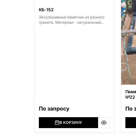
КБ-152
Эксклюзивный памятник из разного
гранита. Материал - натуральный
гранит. Основные виды гранита -
Диабаз (Россия, Карелия), Дымовский
(Россия, Ленинградская область),
Мансуровский (Россия, Урал),
Лезниковский (Украина, Житомерская
область), Лабродарит (Украина,
Житомерская область), Маславский
(Украина, Житомерская область),
Сюксюансаари (Россия, Карелия),
Амфиболит (Россия, Мурманская
область), Ромбак (Россия,
Мурманская область), Шокша
(Россия, Карелия) и т.д. Цена указана
Памя
на минимальные стандартные
№22
размеры. [wpforms id="13534"]
По запросу
По 
В КОРЗИНУ