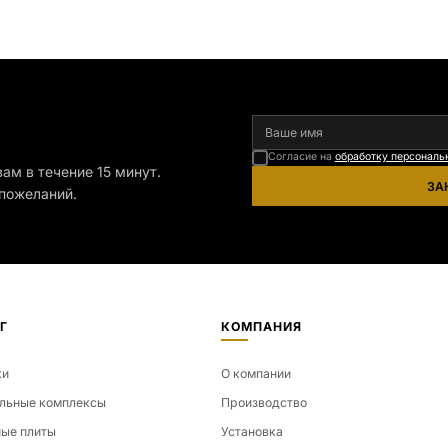
Размер тумбы: 12*110*15
я
Согласие на
обработку персональ
ам в течение 15 минут.
ЗА
пожеланий.
Г
КОМПАНИЯ
ки
О компании
льные комплексы
Производство
ые плиты
Установка