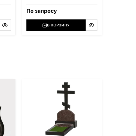
ю
фигурной резкой, подставка, цветник,
ду.
надгробная плита и ограда. Возможна
По запросу
ит
индивидуальная гравировка.
В КОРЗИНУ