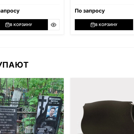
ую стелу, надгробную плиту,
резным орнаментом, надгробну
ик, ограду и лавочку. Материал
плиту, цветник и гранитную огра
запросу
По запросу
баз и Дымовский гранит.
Материал — Мансуровский гран
(Россия, Урал).
В КОРЗИНУ
В КОРЗИНУ
КУПАЮТ