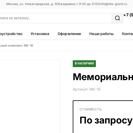
Москва, ул. Нижегородская, д. 50
Ежедневно с 9:00 до 21:00
info@nbs-granit.ru
+7 (
оустройство
Установка
Оформление
Наши работы
Конта
ьный комплекс МК-16
Мемориальные комплексы
25 моделей
В НАЛИЧИИ
Фотокерамика
Мемориальн
5 моделей
Благоустройство
Артикул: МК-16
42 модели
Металлические ограды
СТОИМОСТЬ
50 моделей
По запросу
Столы и лавки
23 модели