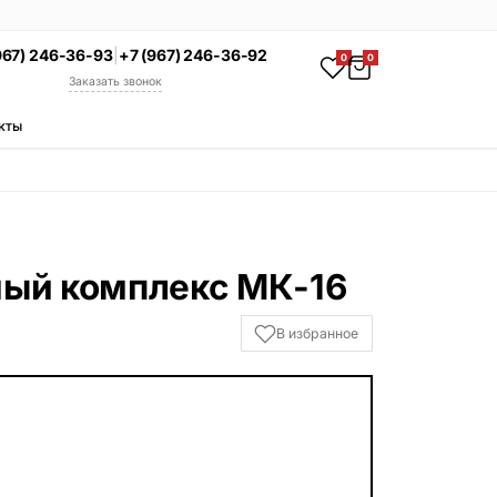
967) 246-36-93
|
+7 (967) 246-36-92
0
0
Заказать звонок
кты
АКЦИЯ
Комплекс под ключ
Памятник + установка +
благоустройство со скидкой 15%
Смотреть комплексы
ый комплекс МК-16
УСЛУГИ
В избранное
Гравировка
Установка
Благоустройство
Производство