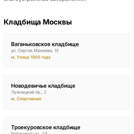
Гранитные ограды
15 моделей
Кладбища Москвы
Металлические ограды
50 моделей
Гранитные цветники
Ваганьковское кладбище
7 моделей
ул. Сергея Макеева, 15
м. Улица 1905 года
Столы и лавки
23 модели
Вазы и лампады
24 модели
Новодевичье кладбище
Лужнецкий пр., 2
Наши работы
м. Спортивная
145 моделей
ВЕСЬ КАТАЛОГ
Троекуровское кладбище
Рябиновая ул., 24