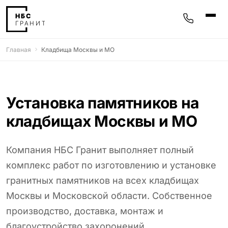
Главная
Кладбища Москвы и МО
Памятники
400 моделей
Мемориальные комплексы
25 моделей
Установка памятников на
кладбищах Москвы и МО
Гравировка
77 моделей
Фотокерамика
Компания НБС Гранит выполняет полный
5 моделей
комплекс работ по изготовлению и установке
Надгробные плиты
гранитных памятников на всех кладбищах
30 моделей
Москвы и Московской области. Собственное
Благоустройство
производство, доставка, монтаж и
42 модели
благоустройство захоронений.