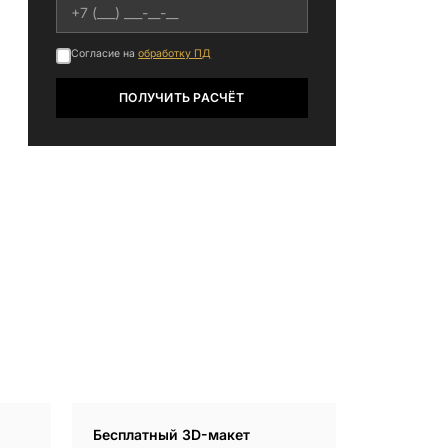
БЕСПЛАТНАЯ КОНСУЛЬТАЦИЯ
Согласие на
обработку ПД
ЗАКАЗАТЬ ЗВОНОК
ПОЛУЧИТЬ РАСЧЁТ
Бесплатный 3D-макет