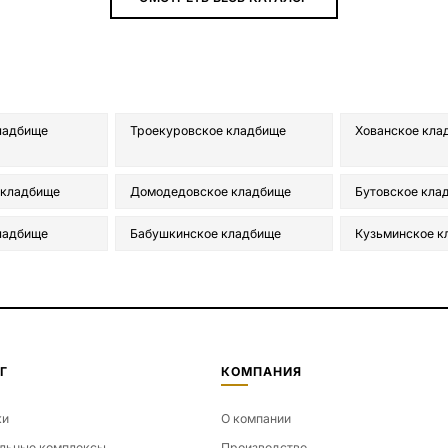
ладбище
Троекуровское кладбище
Хованское кла
 кладбище
Домодедовское кладбище
Бутовское кла
ладбище
Бабушкинское кладбище
Кузьминское к
Г
КОМПАНИЯ
ки
О компании
льные комплексы
Производство