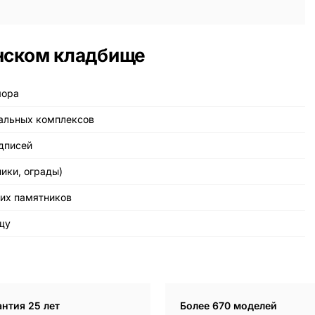
Наши работы
145 моделей
нском кладбище
ВЕСЬ КАТАЛОГ
мора
иальных комплексов
дписей
ники, ограды)
их памятников
щу
антия 25 лет
Более 670 моделей