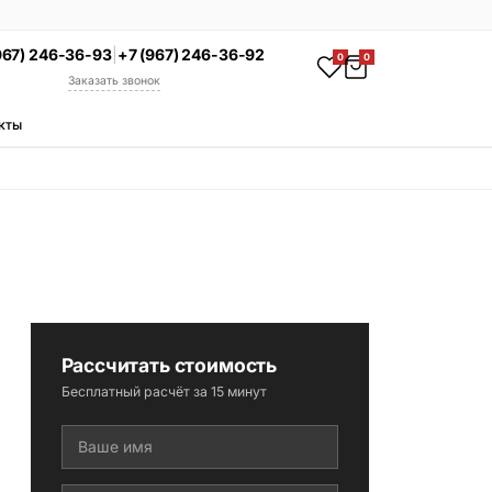
967) 246-36-93
|
+7 (967) 246-36-92
0
0
Заказать звонок
кты
АКЦИЯ
Комплекс под ключ
Памятник + установка +
благоустройство со скидкой 15%
Смотреть комплексы
УСЛУГИ
Гравировка
Установка
Рассчитать стоимость
Благоустройство
Бесплатный расчёт за 15 минут
Производство