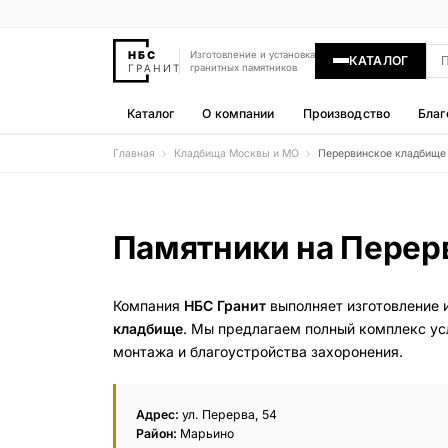
Изготовление и установка
КАТАЛОГ
гранитных памятников
Каталог
О компании
Производство
Благ
Главная
Кладбища Москвы и МО
Перервинское кладбище
Памятники
400 моделей
Гравировка
Памятники на Перер
77 моделей
Надгробные плиты
Компания
НБС Гранит
выполняет изготовление 
30 моделей
кладбище
. Мы предлагаем полный комплекс ус
монтажа и благоустройства захоронения.
Гранитные ограды
15 моделей
Адрес:
ул. Перерва, 54
Гранитные цветники
Район:
Марьино
7 моделей