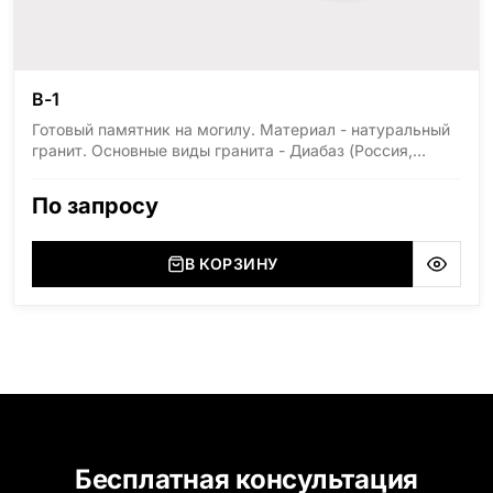
В-1
Готовый памятник на могилу. Материал - натуральный
гранит. Основные виды гранита - Диабаз (Россия,
Карелия), Дымовский (Россия, Ленинградская
область), Мансуровский (Россия, Урал), Лезниковский
По запросу
(Украина, Житомерская область), Лабродарит
(Украина, Житомерская область), Маславский
(Украина, Житомерская область), Сюксюансаари
В КОРЗИНУ
(Россия, Карелия), Амфиболит (Россия, Мурманская
область), Ромбак (Россия, Мурманская область),
Шокша (Россия, Карелия) и т.д. Цена указана на
минимальные стандартные размеры: Стела: 80x40x5
Тумба: 12x60x15
Бесплатная консультация