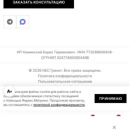
ЗАКАЗАТЬ КОНСУЛЬТАЦИЮ
ИП Каминский Борис Германович · ИНН 772089846408 ·
ОГРНИП 324774600854498
© 2026 НБС Гранит. Все права защищены.
Политика конфиденциальности
Пользовательское соглашение
Карта сайта
А
а
Мы используем файлы cookie для работы сайта и
Информация на сайте не является публичной офертой (ст. 437 ГК РФ)
собираем обезличенную статистику посещений
ПРИНИМАЮ
с помощью Яндекс.Метрики. Продолжая просмотр,
вы соглашаетесь с
политикой конфиденциальности
.
0
0
В
БЫСТРЫЙ
По запросу
×
КОРЗИНУ
ЗАКАЗ
Каталог
Меню
Избранное
Корзина