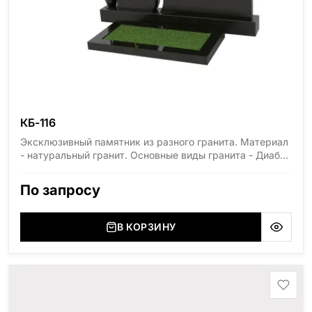
КБ-116
Эксклюзивный памятник из разного гранита. Материал
- натуральный гранит. Основные виды гранита - Диабаз
(Россия, Карелия), Дымовский (Россия, Ленинградская
область), Мансуровский (Россия, Урал), Лезниковский
По запросу
(Украина, Житомерская область), Лабродарит
(Украина, Житомерская область), Маславский
(Украина, Житомерская область), Сюксюансаари
В КОРЗИНУ
(Россия, Карелия), Амфиболит (Россия, Мурманская
область), Ромбак (Россия, Мурманская область),
Шокша (Россия, Карелия) и т.д. Цена указана на
минимальные стандартные размеры. [wpforms
id="13534"]