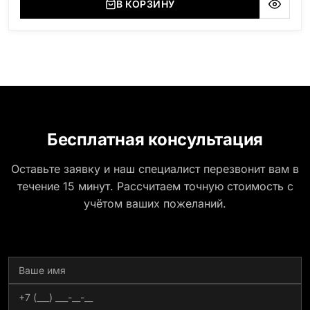
В КОРЗИНУ
(Россия, Карелия), Амфиболит (Россия, Мурманская
область), Ромбак (Россия, Мурманская область),
Шокша (Россия, Карелия) и т.д. Цена указана на
минимальные стандартные размеры: Размер стеллы:
80*120*5 Размер тумбы: 12*130*15
Бесплатная консультация
Оставьте заявку и наш специалист перезвонит вам в
течение 15 минут. Рассчитаем точную стоимость с
учётом ваших пожеланий.