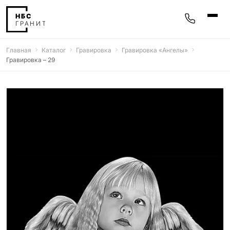
Главная
Каталог
Гравировка
Гравировка «‎Ангелы»‎
Памятники
Гравировка – 29
400 моделей
Мемориальные комплексы
25 моделей
Гравировка
77 моделей
Фотокерамика
5 моделей
Надгробные плиты
30 моделей
Благоустройство
42 модели