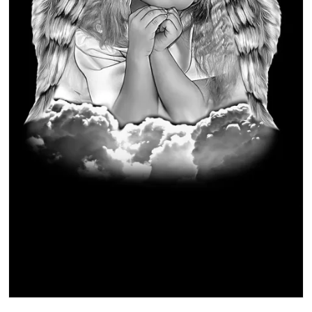
Гранитные ограды
15 моделей
Металлические ограды
50 моделей
Гранитные цветники
7 моделей
Столы и лавки
23 модели
Вазы и лампады
24 модели
Наши работы
145 моделей
ВЕСЬ КАТАЛОГ