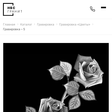
Главная
Каталог
Гравировка
Гравировка «‎Цветы»‎
Памятники
Гравировка – 5
400 моделей
Мемориальные комплексы
25 моделей
Гравировка
77 моделей
Фотокерамика
5 моделей
Надгробные плиты
30 моделей
Благоустройство
42 модели