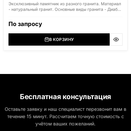
Эксклюзивный памятник из разного гранита. Материал
- натуральный гранит. Основные виды гранита - Диабаз
(Россия, Карелия), Дымовский (Россия, Ленинградская
область), Мансуровский (Россия, Урал), Лезниковский
По запросу
(Украина, Житомерская область), Лабродарит
(Украина, Житомерская область), Маславский
(Украина, Житомерская область), Сюксюансаари
В КОРЗИНУ
(Россия, Карелия), Амфиболит (Россия, Мурманская
область), Ромбак (Россия, Мурманская область),
Шокша (Россия, Карелия) и т.д. Цена указана на
минимальные стандартные размеры. [wpforms
id="13534"]
Бесплатная консультация
Оставьте заявку и наш специалист перезвонит вам в
течение 15 минут. Рассчитаем точную стоимость с
учётом ваших пожеланий.