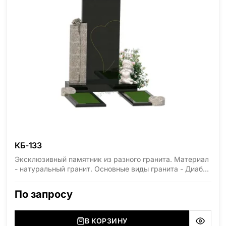
КБ-133
Эксклюзивный памятник из разного гранита. Материал
- натуральный гранит. Основные виды гранита - Диабаз
(Россия, Карелия), Дымовский (Россия, Ленинградская
область), Мансуровский (Россия, Урал), Лезниковский
По запросу
(Украина, Житомерская область), Лабродарит
(Украина, Житомерская область), Маславский
(Украина, Житомерская область), Сюксюансаари
В КОРЗИНУ