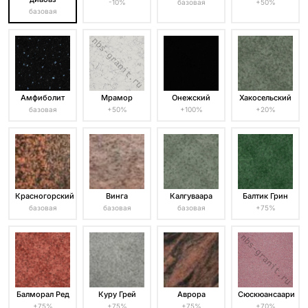
-10%
базовая
+50%
базовая
Амфиболит
Мрамор
Онежский
Хакосельский
базовая
+50%
+100%
+20%
Красногорский
Винга
Калгуваара
Балтик Грин
базовая
базовая
базовая
+75%
Балморал Ред
Куру Грей
Аврора
Сюскюансаари
+75%
+75%
+75%
+70%