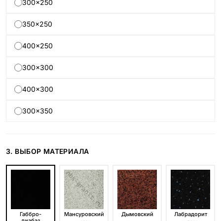
300×250
350×250
400×250
300×300
400×300
300×350
3. ВЫБОР МАТЕРИАЛА
Габбро-
Мансуровский
Дымовский
Лабрадорит
диабаз