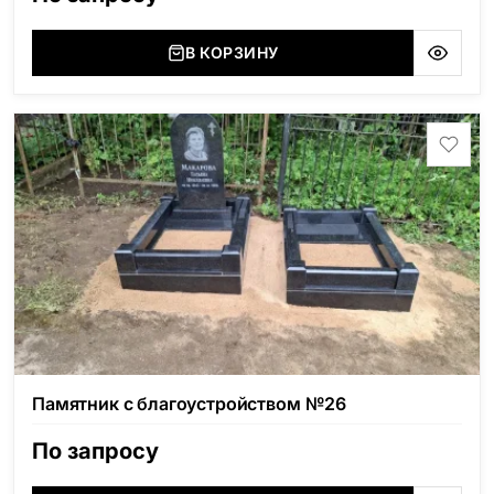
(Украина, Житомерская область), Лабродарит
(Украина, Житомерская область), Маславский
(Украина, Житомерская область), Сюксюансаари
В КОРЗИНУ
(Россия, Карелия), Амфиболит (Россия, Мурманская
область), Ромбак (Россия, Мурманская область),
Шокша (Россия, Карелия) и т.д. Цена указана на
минимальные стандартные размеры: Стела: 80x40x5
Тумба: 12x60x15
Памятник с благоустройством №26
По запросу