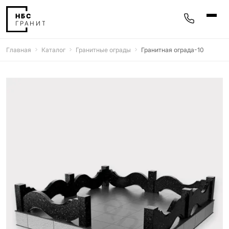
Главная
Каталог
Гранитные ограды
Гранитная ограда-10
Памятники
400 моделей
Мемориальные комплексы
25 моделей
Гравировка
77 моделей
Фотокерамика
5 моделей
Надгробные плиты
30 моделей
Благоустройство
42 модели