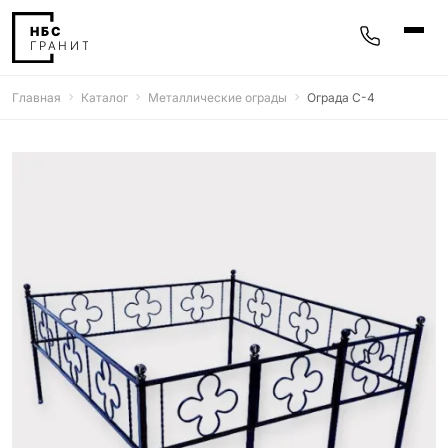
Главная
Каталог
Металлические ограды
Ограда С-4
Памятники
400 моделей
Мемориальные комплексы
25 моделей
Гравировка
77 моделей
Фотокерамика
5 моделей
Надгробные плиты
30 моделей
Благоустройство
42 модели