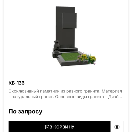
КБ-136
Эксклюзивный памятник из разного гранита. Материал
- натуральный гранит. Основные виды гранита - Диабаз
(Россия, Карелия), Дымовский (Россия, Ленинградская
область), Мансуровский (Россия, Урал), Лезниковский
По запросу
(Украина, Житомерская область), Лабродарит
(Украина, Житомерская область), Маславский
(Украина, Житомерская область), Сюксюансаари
В КОРЗИНУ
(Россия, Карелия), Амфиболит (Россия, Мурманская