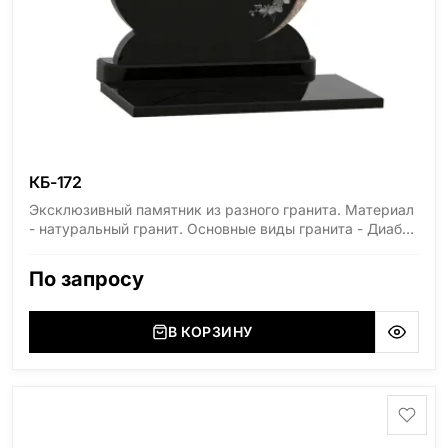
КБ-172
Эксклюзивный памятник из разного гранита. Материал
- натуральный гранит. Основные виды гранита - Диабаз
(Россия, Карелия), Дымовский (Россия, Ленинградская
область), Мансуровский (Россия, Урал), Лезниковский
По запросу
(Украина, Житомерская область), Лабродарит
(Украина, Житомерская область), Маславский
(Украина, Житомерская область), Сюксюансаари
В КОРЗИНУ
(Россия, Карелия), Амфиболит (Россия, Мурманская
область), Ромбак (Россия, Мурманская область),
Шокша (Россия, Карелия) и т.д. Цена указана на
минимальные стандартные размеры. [wpforms
id="13534"]