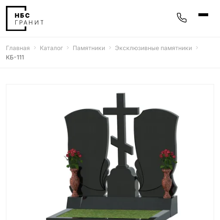
Главная
Каталог
Памятники
Эксклюзивные памятники
Памятники
КБ-111
400 моделей
Мемориальные комплексы
25 моделей
Гравировка
77 моделей
Фотокерамика
5 моделей
Надгробные плиты
30 моделей
Благоустройство
42 модели