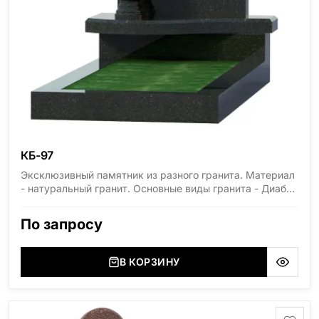
КБ-97
Эксклюзивный памятник из разного гранита. Материал
- натуральный гранит. Основные виды гранита - Диабаз
(Россия, Карелия), Дымовский (Россия, Ленинградская
область), Мансуровский (Россия, Урал), Лезниковский
По запросу
(Украина, Житомерская область), Лабродарит
(Украина, Житомерская область), Маславский
(Украина, Житомерская область), Сюксюансаари
В КОРЗИНУ
(Россия, Карелия), Амфиболит (Россия, Мурманская
область), Ромбак (Россия, Мурманская область),
Шокша (Россия, Карелия) и т.д. Цена указана на
минимальные стандартные размеры. [wpforms