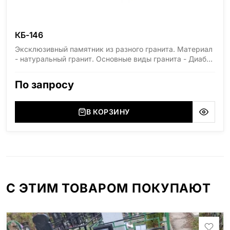
КБ-146
Эксклюзивный памятник из разного гранита. Материал
- натуральный гранит. Основные виды гранита - Диабаз
(Россия, Карелия), Дымовский (Россия, Ленинградская
область), Мансуровский (Россия, Урал), Лезниковский
По запросу
(Украина, Житомерская область), Лабродарит
(Украина, Житомерская область), Маславский
(Украина, Житомерская область), Сюксюансаари
В КОРЗИНУ
(Россия, Карелия), Амфиболит (Россия, Мурманская
область), Ромбак (Россия, Мурманская область),
Шокша (Россия, Карелия) и т.д. Цена указана на
минимальные стандартные размеры. [wpforms
id="13534"]
С ЭТИМ ТОВАРОМ ПОКУПАЮТ