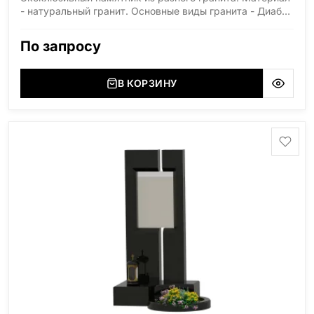
- натуральный гранит. Основные виды гранита - Диабаз
(Россия, Карелия), Дымовский (Россия, Ленинградская
область), Мансуровский (Россия, Урал), Лезниковский
По запросу
(Украина, Житомерская область), Лабродарит
(Украина, Житомерская область), Маславский
(Украина, Житомерская область), Сюксюансаари
В КОРЗИНУ
(Россия, Карелия), Амфиболит (Россия, Мурманская
область), Ромбак (Россия, Мурманская область),
Шокша (Россия, Карелия) и т.д. Цена указана на
минимальные стандартные размеры. [wpforms
id="13534"]