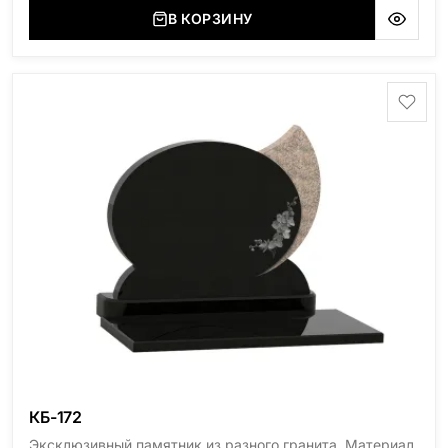
(Украина, Житомерская область), Сюксюансаари
В КОРЗИНУ
(Россия, Карелия), Амфиболит (Россия, Мурманская
область), Ромбак (Россия, Мурманская область),
Шокша (Россия, Карелия) и т.д. Цена указана на
минимальные стандартные размеры. [wpforms
id="13534"]
КБ-172
Эксклюзивный памятник из разного гранита. Материал