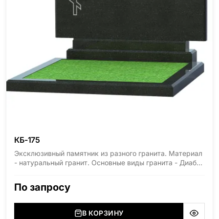
КБ-175
Эксклюзивный памятник из разного гранита. Материал
- натуральный гранит. Основные виды гранита - Диабаз
(Россия, Карелия), Дымовский (Россия, Ленинградская
область), Мансуровский (Россия, Урал), Лезниковский
По запросу
(Украина, Житомерская область), Лабродарит
(Украина, Житомерская область), Маславский
(Украина, Житомерская область), Сюксюансаари
В КОРЗИНУ
(Россия, Карелия), Амфиболит (Россия, Мурманская