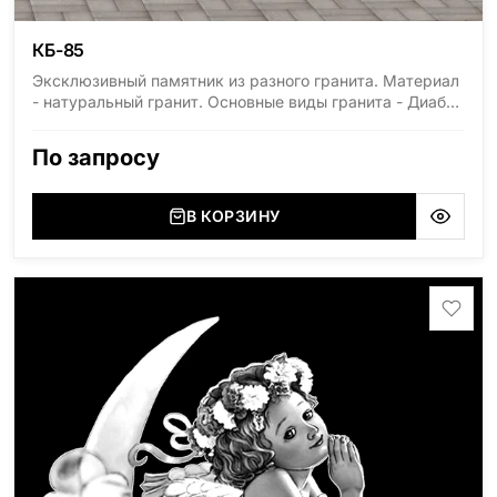
КБ-85
Эксклюзивный памятник из разного гранита. Материал
- натуральный гранит. Основные виды гранита - Диабаз
(Россия, Карелия), Дымовский (Россия, Ленинградская
область), Мансуровский (Россия, Урал), Лезниковский
По запросу
(Украина, Житомерская область), Лабродарит
(Украина, Житомерская область), Маславский
(Украина, Житомерская область), Сюксюансаари
В КОРЗИНУ
(Россия, Карелия), Амфиболит (Россия, Мурманская
область), Ромбак (Россия, Мурманская область),
Шокша (Россия, Карелия) и т.д. Цена указана на
минимальные стандартные размеры. [wpforms
id="13534"]