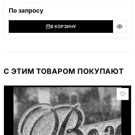
(Россия, Карелия), Дымовский (Россия, Ленинградская
область), Мансуровский (Россия, Урал), Лезниковский
По запросу
(Украина, Житомерская область), Лабродарит
(Украина, Житомерская область), Маславский
(Украина, Житомерская область), Сюксюансаари
В КОРЗИНУ
(Россия, Карелия), Амфиболит (Россия, Мурманская
область), Ромбак (Россия, Мурманская область),
Шокша (Россия, Карелия) и т.д. Цена указана на
минимальные стандартные размеры. [wpforms
id="13534"]
С ЭТИМ ТОВАРОМ ПОКУПАЮТ