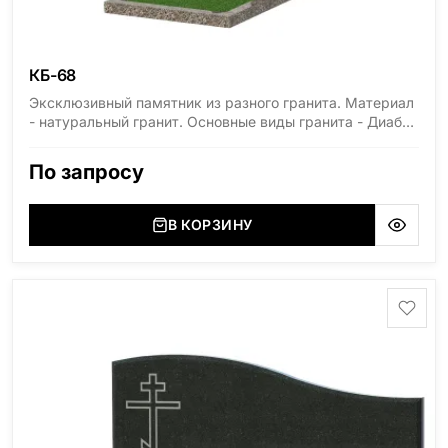
КБ-68
Эксклюзивный памятник из разного гранита. Материал
- натуральный гранит. Основные виды гранита - Диабаз
(Россия, Карелия), Дымовский (Россия, Ленинградская
область), Мансуровский (Россия, Урал), Лезниковский
По запросу
(Украина, Житомерская область), Лабродарит
(Украина, Житомерская область), Маславский
(Украина, Житомерская область), Сюксюансаари
В КОРЗИНУ
(Россия, Карелия), Амфиболит (Россия, Мурманская
область), Ромбак (Россия, Мурманская область),
Шокша (Россия, Карелия) и т.д. Цена указана на
минимальные стандартные размеры. [wpforms
id="13534"]