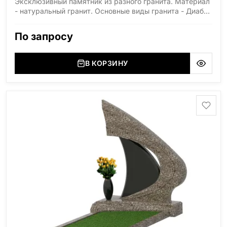
Эксклюзивный памятник из разного гранита. Материал
- натуральный гранит. Основные виды гранита - Диабаз
(Россия, Карелия), Дымовский (Россия, Ленинградская
область), Мансуровский (Россия, Урал), Лезниковский
По запросу
(Украина, Житомерская область), Лабродарит
(Украина, Житомерская область), Маславский
(Украина, Житомерская область), Сюксюансаари
В КОРЗИНУ
(Россия, Карелия), Амфиболит (Россия, Мурманская
область), Ромбак (Россия, Мурманская область),
Шокша (Россия, Карелия) и т.д. Цена указана на
минимальные стандартные размеры. [wpforms
id="13534"]