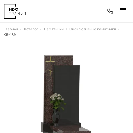
Главная
Каталог
Памятники
Эксклюзивные памятники
Памятники
КБ-139
400 моделей
Мемориальные комплексы
25 моделей
Гравировка
77 моделей
Фотокерамика
5 моделей
Надгробные плиты
30 моделей
Благоустройство
42 модели