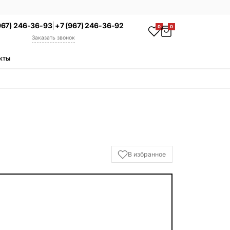
967) 246-36-93
|
+7 (967) 246-36-92
0
0
Заказать звонок
кты
АКЦИЯ
Комплекс под ключ
Памятник + установка +
благоустройство со скидкой 15%
Смотреть комплексы
УСЛУГИ
В избранное
Гравировка
Установка
Благоустройство
Производство