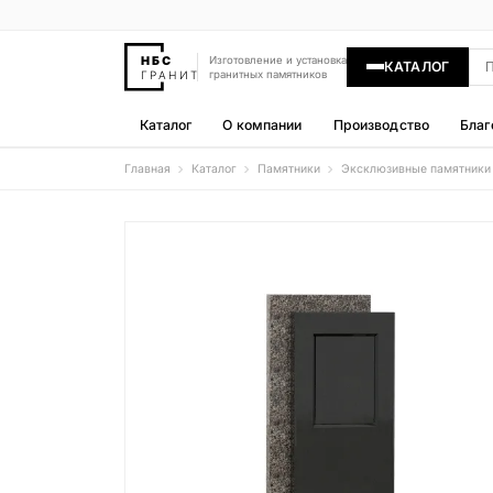
Изготовление и установка
КАТАЛОГ
гранитных памятников
Каталог
О компании
Производство
Благ
Главная
Каталог
Памятники
Эксклюзивные памятники
Памятники
400 моделей
Гравировка
77 моделей
Надгробные плиты
30 моделей
Гранитные ограды
15 моделей
Гранитные цветники
7 моделей