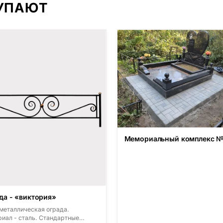
КУПАЮТ
(Россия, Карелия) и т.д. Цена ук
на минимальные стандартные
размеры. [wpforms id="13534"]
Мемориальный комплекс 
да - «виктория»
 металлическая ограда.
иал - сталь. Стандартные