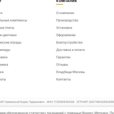
Г
КОМПАНИЯ
ки
О компании
льные комплексы
Производство
ые плиты
Установка
е цветники
Оформление
еские ограды
Благоустройство
ампады
Доставка и оплата
лавки
Гарантии
амика
Отзывы
ка
Кладбища Москвы
боты
Контакты
ИП Каминский Борис Германович · ИНН 772089846408 · ОГРНИП 324774600854498
ираем обезличенную статистику посещений с помощью Яндекс.Метрики. П