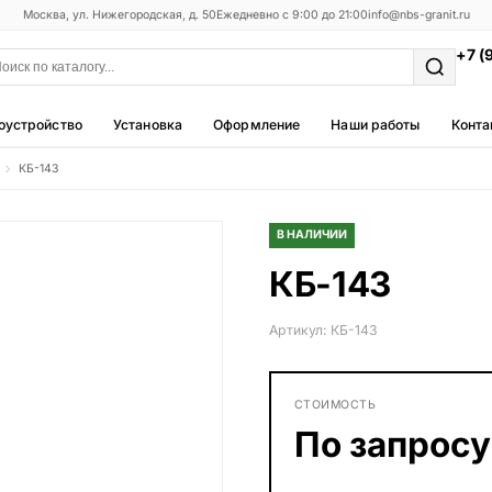
Москва, ул. Нижегородская, д. 50
Ежедневно с 9:00 до 21:00
info@nbs-granit.ru
+7 (
оустройство
Установка
Оформление
Наши работы
Конта
КБ-143
Мемориальные комплексы
25 моделей
В НАЛИЧИИ
Фотокерамика
КБ-143
5 моделей
Благоустройство
Артикул: КБ-143
42 модели
Металлические ограды
СТОИМОСТЬ
50 моделей
По запросу
Столы и лавки
23 модели