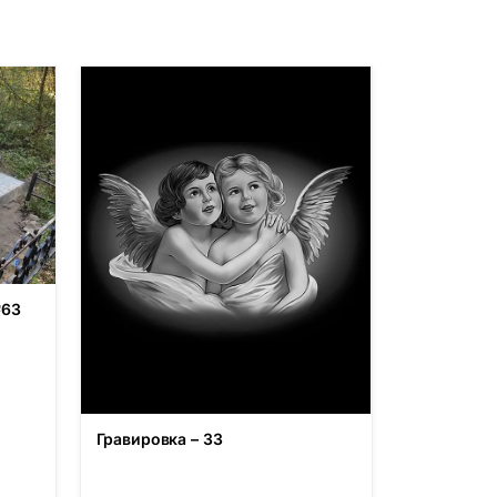
азана
№63
Гравировка – 33