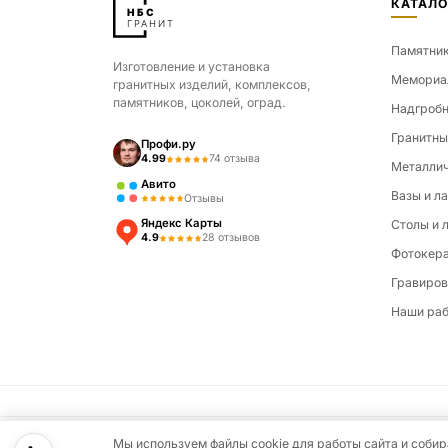
КАТАЛО
Памятни
Изготовление и установка
Мемориа
гранитных изделий, комплексов,
памятников, цоколей, оград.
Надгробн
Гранитны
Профи.ру
4.99
74 отзыва
Металлич
Авито
Вазы и л
Отзывы
Яндекс Карты
Столы и 
4.9
28 отзывов
Фотокер
Гравиров
Наши ра
Мы используем файлы cookie для работы сайта и соб