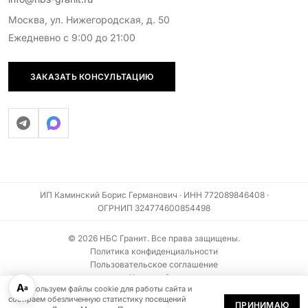
Москва, ул. Нижегородская, д. 50
Ежедневно с 9:00 до 21:00
ЗАКАЗАТЬ КОНСУЛЬТАЦИЮ
ИП Каминский Борис Германович · ИНН 772089846408 ·
ОГРНИП 324774600854498
© 2026 НБС Гранит. Все права защищены.
Политика конфиденциальности
Пользовательское соглашение
Карта сайта
А
а
Мы используем файлы cookie для работы сайта и
Информация на сайте не является публичной офертой (ст. 437 ГК РФ)
собираем обезличенную статистику посещений
ПРИНИМАЮ