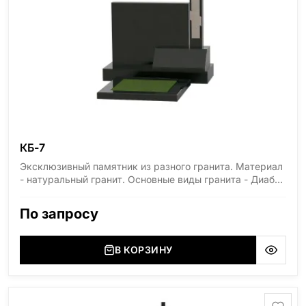
КБ-7
Эксклюзивный памятник из разного гранита. Материал
- натуральный гранит. Основные виды гранита - Диабаз
(Россия, Карелия), Дымовский (Россия, Ленинградская
область), Мансуровский (Россия, Урал), Лезниковский
По запросу
(Украина, Житомерская область), Лабродарит
(Украина, Житомерская область), Маславский
(Украина, Житомерская область), Сюксюансаари
В КОРЗИНУ
(Россия, Карелия), Амфиболит (Россия, Мурманская
область), Ромбак (Россия, Мурманская область),
Шокша (Россия, Карелия) и т.д. Цена указана на
минимальные стандартные размеры. [wpforms