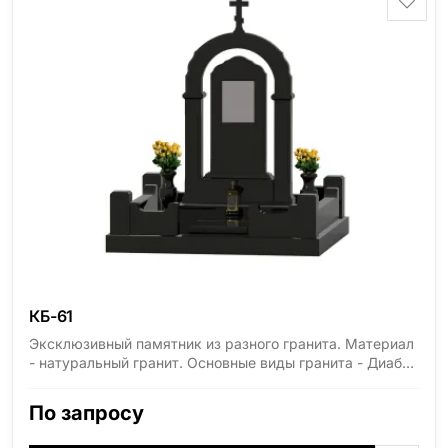
id="13534"]
КБ-61
Эксклюзивный памятник из разного гранита. Материал
- натуральный гранит. Основные виды гранита - Диабаз
(Россия, Карелия), Дымовский (Россия, Ленинградская
область), Мансуровский (Россия, Урал), Лезниковский
По запросу
(Украина, Житомерская область), Лабродарит
(Украина, Житомерская область), Маславский