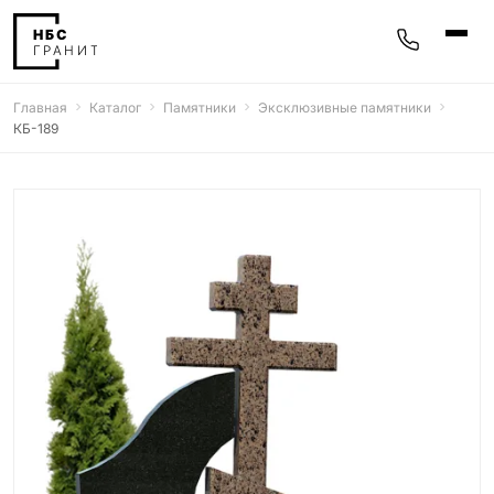
Главная
Каталог
Памятники
Эксклюзивные памятники
Памятники
КБ-189
400 моделей
Мемориальные комплексы
25 моделей
Гравировка
77 моделей
Фотокерамика
5 моделей
Надгробные плиты
30 моделей
Благоустройство
42 модели