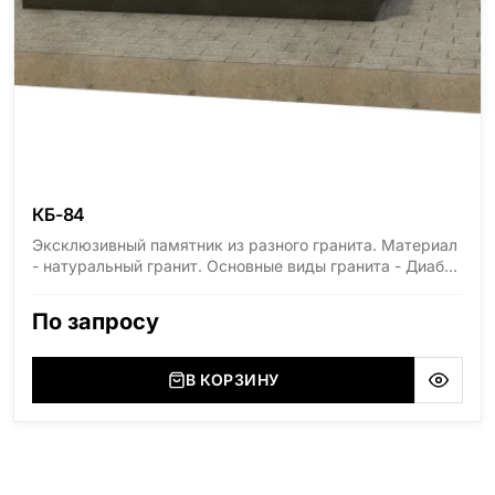
КБ-84
Эксклюзивный памятник из разного гранита. Материал
- натуральный гранит. Основные виды гранита - Диабаз
(Россия, Карелия), Дымовский (Россия, Ленинградская
область), Мансуровский (Россия, Урал), Лезниковский
По запросу
(Украина, Житомерская область), Лабродарит
(Украина, Житомерская область), Маславский
(Украина, Житомерская область), Сюксюансаари
В КОРЗИНУ
(Россия, Карелия), Амфиболит (Россия, Мурманская
область), Ромбак (Россия, Мурманская область),
Шокша (Россия, Карелия) и т.д. Цена указана на
минимальные стандартные размеры. [wpforms
id="13534"]