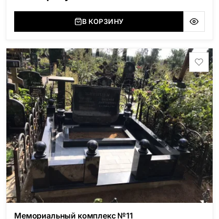
(Украина, Житомерская область), Маславский
(Украина, Житомерская область), Сюксюансаари
В КОРЗИНУ
(Россия, Карелия), Амфиболит (Россия, Мурманская
область), Ромбак (Россия, Мурманская область),
Шокша (Россия, Карелия) и т.д. Цена указана на
минимальные стандартные размеры. [wpforms
id="13534"]
Мемориальный комплекс №11