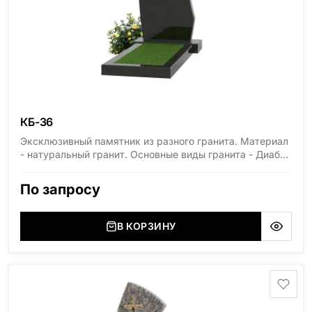
КБ-36
Эксклюзивный памятник из разного гранита. Материал
- натуральный гранит. Основные виды гранита - Диабаз
(Россия, Карелия), Дымовский (Россия, Ленинградская
область), Мансуровский (Россия, Урал), Лезниковский
По запросу
(Украина, Житомерская область), Лабродарит
(Украина, Житомерская область), Маславский
(Украина, Житомерская область), Сюксюансаари
В КОРЗИНУ
(Россия, Карелия), Амфиболит (Россия, Мурманская
область), Ромбак (Россия, Мурманская область),
Шокша (Россия, Карелия) и т.д. Цена указана на
минимальные стандартные размеры. [wpforms
id="13534"]