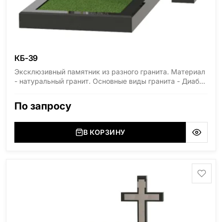
КБ-39
Эксклюзивный памятник из разного гранита. Материал
- натуральный гранит. Основные виды гранита - Диабаз
(Россия, Карелия), Дымовский (Россия, Ленинградская
область), Мансуровский (Россия, Урал), Лезниковский
По запросу
(Украина, Житомерская область), Лабродарит
(Украина, Житомерская область), Маславский
(Украина, Житомерская область), Сюксюансаари
В КОРЗИНУ
(Россия, Карелия), Амфиболит (Россия, Мурманская
область), Ромбак (Россия, Мурманская область),
Шокша (Россия, Карелия) и т.д. Цена указана на
минимальные стандартные размеры. [wpforms
id="13534"]