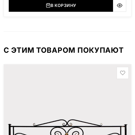
(Украина, Житомерская область), Сюксюансаари
В КОРЗИНУ
(Россия, Карелия), Амфиболит (Россия, Мурманская
область), Ромбак (Россия, Мурманская область),
Шокша (Россия, Карелия) и т.д. Цена указана на
минимальные стандартные размеры. [wpforms
id="13534"]
С ЭТИМ ТОВАРОМ ПОКУПАЮТ