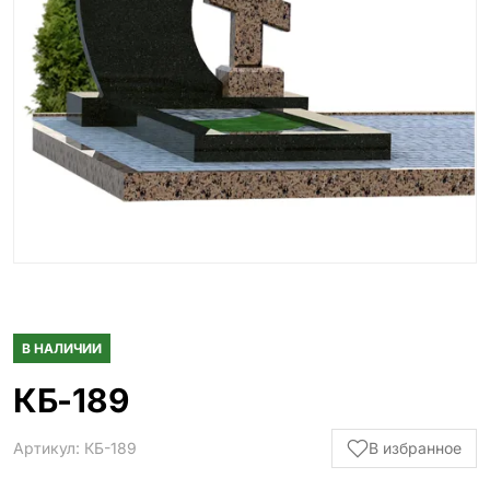
Гранитные ограды
15 моделей
Металлические ограды
50 моделей
Гранитные цветники
7 моделей
Столы и лавки
23 модели
Вазы и лампады
24 модели
В НАЛИЧИИ
Наши работы
145 моделей
КБ-189
Артикул: КБ-189
В избранное
ВЕСЬ КАТАЛОГ