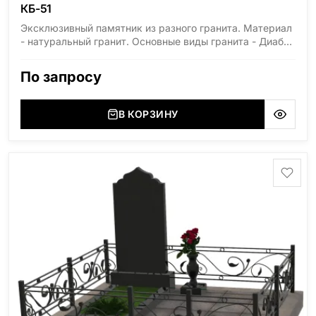
КБ-51
Эксклюзивный памятник из разного гранита. Материал
- натуральный гранит. Основные виды гранита - Диабаз
(Россия, Карелия), Дымовский (Россия, Ленинградская
область), Мансуровский (Россия, Урал), Лезниковский
По запросу
(Украина, Житомерская область), Лабродарит
(Украина, Житомерская область), Маславский
(Украина, Житомерская область), Сюксюансаари
В КОРЗИНУ
(Россия, Карелия), Амфиболит (Россия, Мурманская
область), Ромбак (Россия, Мурманская область),
Шокша (Россия, Карелия) и т.д. Цена указана на
минимальные стандартные размеры. [wpforms
id="13534"]