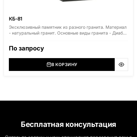
КБ-81
Эксклюзивный памятник из разного гранита. Материал
- натуральный гранит. Основные виды гранита - Диабаз
(Россия, Карелия), Дымовский (Россия, Ленинградская
область), Мансуровский (Россия, Урал), Лезниковский
По запросу
(Украина, Житомерская область), Лабродарит
(Украина, Житомерская область), Маславский
(Украина, Житомерская область), Сюксюансаари
В КОРЗИНУ
(Россия, Карелия), Амфиболит (Россия, Мурманская
область), Ромбак (Россия, Мурманская область),
Шокша (Россия, Карелия) и т.д. Цена указана на
минимальные стандартные размеры. [wpforms
id="13534"]
Бесплатная консультация