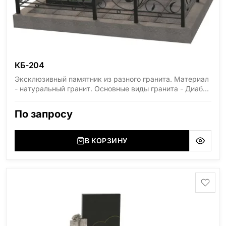
КБ-204
Эксклюзивный памятник из разного гранита. Материал
- натуральный гранит. Основные виды гранита - Диабаз
(Россия, Карелия), Дымовский (Россия, Ленинградская
область), Мансуровский (Россия, Урал), Лезниковский
По запросу
(Украина, Житомерская область), Лабродарит
(Украина, Житомерская область), Маславский
(Украина, Житомерская область), Сюксюансаари
В КОРЗИНУ
(Россия, Карелия), Амфиболит (Россия, Мурманская
область), Ромбак (Россия, Мурманская область),
Шокша (Россия, Карелия) и т.д. Цена указана на
минимальные стандартные размеры. [wpforms
id="13534"]