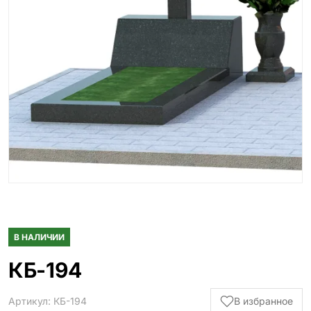
Гранитные ограды
15 моделей
Металлические ограды
50 моделей
Гранитные цветники
7 моделей
Столы и лавки
23 модели
Вазы и лампады
24 модели
Наши работы
145 моделей
В НАЛИЧИИ
КБ-194
ВЕСЬ КАТАЛОГ
Артикул: КБ-194
В избранное