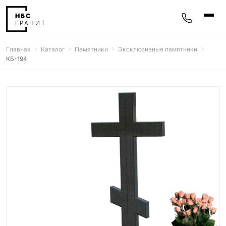
Главная
Каталог
Памятники
Эксклюзивные памятники
Памятники
КБ-194
400 моделей
Мемориальные комплексы
25 моделей
Гравировка
77 моделей
Фотокерамика
5 моделей
Надгробные плиты
30 моделей
Благоустройство
42 модели