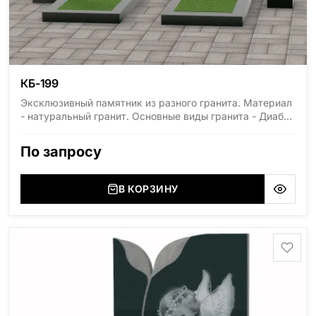
КБ-199
Эксклюзивный памятник из разного гранита. Материал
- натуральный гранит. Основные виды гранита - Диабаз
(Россия, Карелия), Дымовский (Россия, Ленинградская
область), Мансуровский (Россия, Урал), Лезниковский
По запросу
(Украина, Житомерская область), Лабродарит
(Украина, Житомерская область), Маславский
(Украина, Житомерская область), Сюксюансаари
В КОРЗИНУ
(Россия, Карелия), Амфиболит (Россия, Мурманская
область), Ромбак (Россия, Мурманская область),
Шокша (Россия, Карелия) и т.д. Цена указана на
минимальные стандартные размеры. [wpforms
id="13534"]