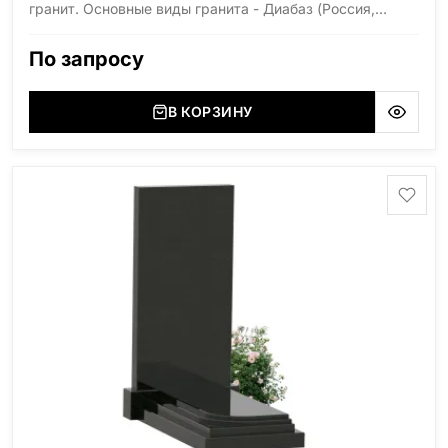
гранит. Основные виды гранита - Диабаз (Россия,
Карелия), Дымовский (Россия, Ленинградская
область), Мансуровский (Россия, Урал), Лезниковский
По запросу
(Украина, Житомерская область), Лабродарит
(Украина, Житомерская область), Маславский
(Украина, Житомерская область), Сюксюансаари
В КОРЗИНУ
(Россия, Карелия), Амфиболит (Россия, Мурманская
область), Ромбак (Россия, Мурманская область),
Шокша (Россия, Карелия) и т.д. Цена указана на
минимальные стандартные размеры: Стела: 80x40x5
Тумба: 12x60x15