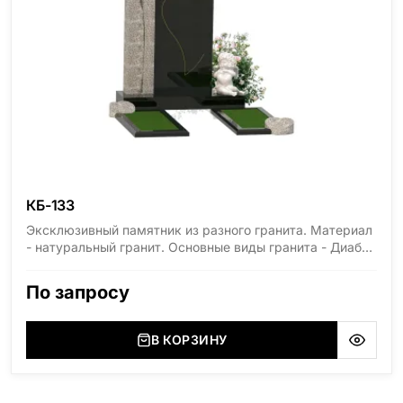
КБ-133
Эксклюзивный памятник из разного гранита. Материал
- натуральный гранит. Основные виды гранита - Диабаз
(Россия, Карелия), Дымовский (Россия, Ленинградская
область), Мансуровский (Россия, Урал), Лезниковский
По запросу
(Украина, Житомерская область), Лабродарит
(Украина, Житомерская область), Маславский
(Украина, Житомерская область), Сюксюансаари
В КОРЗИНУ
(Россия, Карелия), Амфиболит (Россия, Мурманская
область), Ромбак (Россия, Мурманская область),
Шокша (Россия, Карелия) и т.д. Цена указана на
минимальные стандартные размеры. [wpforms