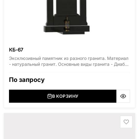
КБ-67
Эксклюзивный памятник из разного гранита. Материал
- натуральный гранит. Основные виды гранита - Диабаз
(Россия, Карелия), Дымовский (Россия, Ленинградская
область), Мансуровский (Россия, Урал), Лезниковский
По запросу
(Украина, Житомерская область), Лабродарит
(Украина, Житомерская область), Маславский
(Украина, Житомерская область), Сюксюансаари
В КОРЗИНУ
(Россия, Карелия), Амфиболит (Россия, Мурманская
область), Ромбак (Россия, Мурманская область),
Шокша (Россия, Карелия) и т.д. Цена указана на
минимальные стандартные размеры. [wpforms
id="13534"]