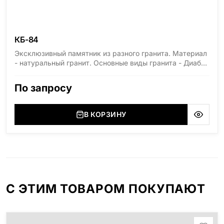
КБ-84
Эксклюзивный памятник из разного гранита. Материал
- натуральный гранит. Основные виды гранита - Диабаз
(Россия, Карелия), Дымовский (Россия, Ленинградская
область), Мансуровский (Россия, Урал), Лезниковский
По запросу
(Украина, Житомерская область), Лабродарит
(Украина, Житомерская область), Маславский
(Украина, Житомерская область), Сюксюансаари
В КОРЗИНУ
(Россия, Карелия), Амфиболит (Россия, Мурманская
область), Ромбак (Россия, Мурманская область),
Шокша (Россия, Карелия) и т.д. Цена указана на
минимальные стандартные размеры. [wpforms
id="13534"]
С ЭТИМ ТОВАРОМ ПОКУПАЮТ