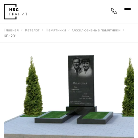
Главная
Каталог
Памятники
Эксклюзивные памятники
Памятники
КБ-201
400 моделей
Мемориальные комплексы
25 моделей
Гравировка
77 моделей
Фотокерамика
5 моделей
Надгробные плиты
30 моделей
Благоустройство
42 модели