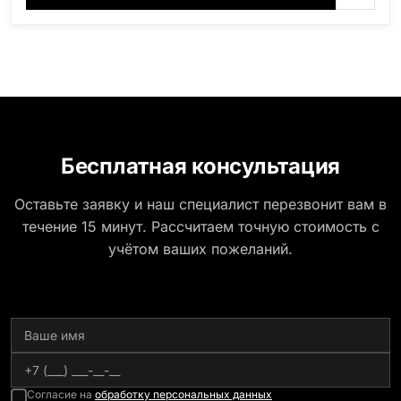
(Россия, Карелия), Амфиболит (Россия, Мурманская
область), Ромбак (Россия, Мурманская область),
Шокша (Россия, Карелия) и т.д. Цена указана на
минимальные стандартные размеры: Размер стеллы:
80*120*5 Размер тумбы: 12*130*15
Бесплатная консультация
Оставьте заявку и наш специалист перезвонит вам в
течение 15 минут. Рассчитаем точную стоимость с
учётом ваших пожеланий.
Согласие на
обработку персональных данных