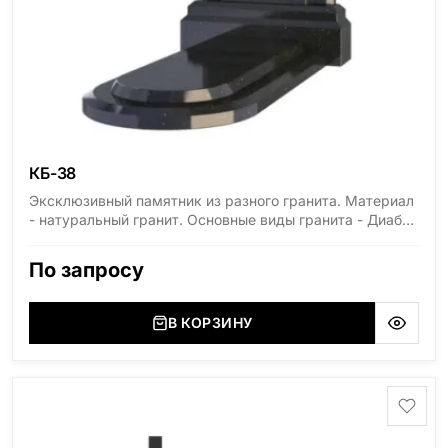
КБ-38
Эксклюзивный памятник из разного гранита. Материал
- натуральный гранит. Основные виды гранита - Диабаз
(Россия, Карелия), Дымовский (Россия, Ленинградская
область), Мансуровский (Россия, Урал), Лезниковский
По запросу
(Украина, Житомерская область), Лабродарит
(Украина, Житомерская область), Маславский
(Украина, Житомерская область), Сюксюансаари
В КОРЗИНУ
(Россия, Карелия), Амфиболит (Россия, Мурманская
область), Ромбак (Россия, Мурманская область),
Шокша (Россия, Карелия) и т.д. Цена указана на
минимальные стандартные размеры. [wpforms
id="13534"]