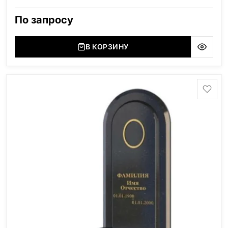
(Россия, Карелия), Дымовский (Россия, Ленинградская
область), Мансуровский (Россия, Урал), Лезниковский
По запросу
(Украина, Житомерская область), Лабродарит
(Украина, Житомерская область), Маславский
(Украина, Житомерская область), Сюксюансаари
В КОРЗИНУ
(Россия, Карелия), Амфиболит (Россия, Мурманская
область), Ромбак (Россия, Мурманская область),
Шокша (Россия, Карелия) и т.д. Цена указана на
минимальные стандартные размеры. [wpforms
id="13534"]