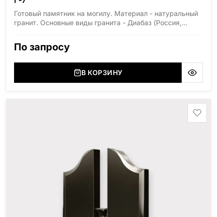
Готовый памятник на могилу. Материал - натуральный
гранит. Основные виды гранита - Диабаз (Россия,
Карелия), Дымовский (Россия, Ленинградская
область), Мансуровский (Россия, Урал), Лезниковский
По запросу
(Украина, Житомерская область), Лабродарит
(Украина, Житомерская область), Маславский
(Украина, Житомерская область), Сюксюансаари
В КОРЗИНУ
(Россия, Карелия), Амфиболит (Россия, Мурманская
область), Ромбак (Россия, Мурманская область),
Шокша (Россия, Карелия) и т.д. Цена указана на
минимальные стандартные размеры: Размер стелы:
70*100*5 Размер тумбы: 12*110*15