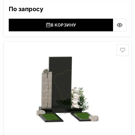
область), Мансуровский (Россия, Урал), Лезниковский
По запросу
(Украина, Житомерская область), Лабродарит
(Украина, Житомерская область), Маславский
(Украина, Житомерская область), Сюксюансаари
В КОРЗИНУ
(Россия, Карелия), Амфиболит (Россия, Мурманская
область), Ромбак (Россия, Мурманская область),
Шокша (Россия, Карелия) и т.д. Цена указана на
минимальные стандартные размеры. [wpforms
id="13534"]