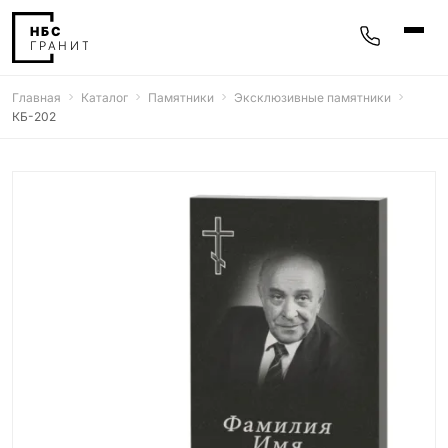
Главная
Каталог
Памятники
Эксклюзивные памятники
Памятники
КБ-202
400 моделей
Мемориальные комплексы
25 моделей
Гравировка
77 моделей
Фотокерамика
5 моделей
Надгробные плиты
30 моделей
Благоустройство
42 модели