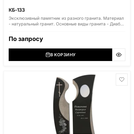
КБ-133
Эксклюзивный памятник из разного гранита. Материал
- натуральный гранит. Основные виды гранита - Диабаз
(Россия, Карелия), Дымовский (Россия, Ленинградская
область), Мансуровский (Россия, Урал), Лезниковский
По запросу
(Украина, Житомерская область), Лабродарит
(Украина, Житомерская область), Маславский
(Украина, Житомерская область), Сюксюансаари
В КОРЗИНУ
(Россия, Карелия), Амфиболит (Россия, Мурманская
область), Ромбак (Россия, Мурманская область),
Шокша (Россия, Карелия) и т.д. Цена указана на
минимальные стандартные размеры. [wpforms
id="13534"]