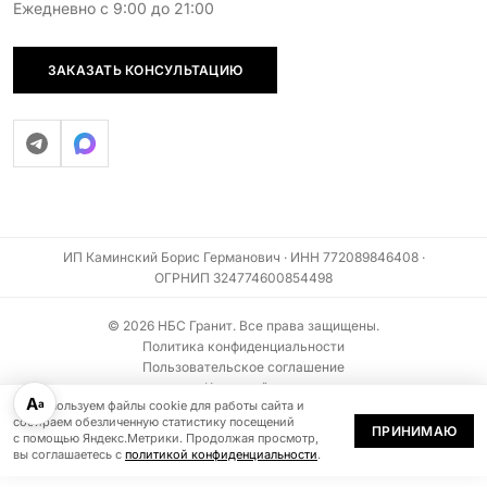
Ежедневно с 9:00 до 21:00
ЗАКАЗАТЬ КОНСУЛЬТАЦИЮ
ИП Каминский Борис Германович · ИНН 772089846408 ·
ОГРНИП 324774600854498
© 2026 НБС Гранит. Все права защищены.
Политика конфиденциальности
Пользовательское соглашение
Карта сайта
А
а
Мы используем файлы cookie для работы сайта и
Информация на сайте не является публичной офертой (ст. 437 ГК РФ)
собираем обезличенную статистику посещений
ПРИНИМАЮ
с помощью Яндекс.Метрики. Продолжая просмотр,
вы соглашаетесь с
политикой конфиденциальности
.