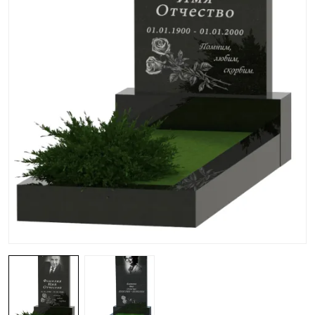
Гранитные ограды
15 моделей
Металлические ограды
50 моделей
Гранитные цветники
7 моделей
Столы и лавки
23 модели
Вазы и лампады
24 модели
Наши работы
145 моделей
ВЕСЬ КАТАЛОГ