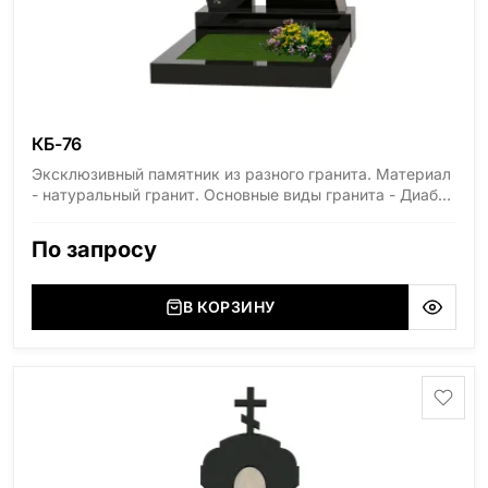
КБ-76
Эксклюзивный памятник из разного гранита. Материал
- натуральный гранит. Основные виды гранита - Диабаз
(Россия, Карелия), Дымовский (Россия, Ленинградская
область), Мансуровский (Россия, Урал), Лезниковский
По запросу
(Украина, Житомерская область), Лабродарит
(Украина, Житомерская область), Маславский
(Украина, Житомерская область), Сюксюансаари
В КОРЗИНУ
(Россия, Карелия), Амфиболит (Россия, Мурманская
область), Ромбак (Россия, Мурманская область),
Шокша (Россия, Карелия) и т.д. Цена указана на
минимальные стандартные размеры. [wpforms
id="13534"]