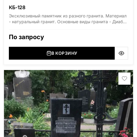
КБ-128
Эксклюзивный памятник из разного гранита. Материал
- натуральный гранит. Основные виды гранита - Диабаз
(Россия, Карелия), Дымовский (Россия, Ленинградская
область), Мансуровский (Россия, Урал), Лезниковский
По запросу
(Украина, Житомерская область), Лабродарит
(Украина, Житомерская область), Маславский
(Украина, Житомерская область), Сюксюансаари
В КОРЗИНУ
(Россия, Карелия), Амфиболит (Россия, Мурманская
область), Ромбак (Россия, Мурманская область),
Шокша (Россия, Карелия) и т.д. Цена указана на
минимальные стандартные размеры. [wpforms
id="13534"]