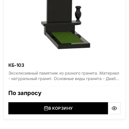
КБ-103
Эксклюзивный памятник из разного гранита. Материал
- натуральный гранит. Основные виды гранита - Диабаз
(Россия, Карелия), Дымовский (Россия, Ленинградская
область), Мансуровский (Россия, Урал), Лезниковский
По запросу
(Украина, Житомерская область), Лабродарит
(Украина, Житомерская область), Маславский
(Украина, Житомерская область), Сюксюансаари
В КОРЗИНУ
(Россия, Карелия), Амфиболит (Россия, Мурманская
область), Ромбак (Россия, Мурманская область),
Шокша (Россия, Карелия) и т.д. Цена указана на
минимальные стандартные размеры. [wpforms