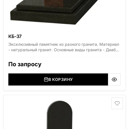
КБ-37
Эксклюзивный памятник из разного гранита. Материал
- натуральный гранит. Основные виды гранита - Диабаз
(Россия, Карелия), Дымовский (Россия, Ленинградская
область), Мансуровский (Россия, Урал), Лезниковский
По запросу
(Украина, Житомерская область), Лабродарит
(Украина, Житомерская область), Маславский
(Украина, Житомерская область), Сюксюансаари
В КОРЗИНУ
(Россия, Карелия), Амфиболит (Россия, Мурманская
область), Ромбак (Россия, Мурманская область),
Шокша (Россия, Карелия) и т.д. Цена указана на
минимальные стандартные размеры. [wpforms
id="13534"]