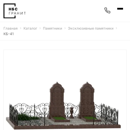
Главная
Каталог
Памятники
Эксклюзивные памятники
Памятники
КБ-41
400 моделей
Мемориальные комплексы
25 моделей
Гравировка
77 моделей
Фотокерамика
5 моделей
Надгробные плиты
30 моделей
Благоустройство
42 модели