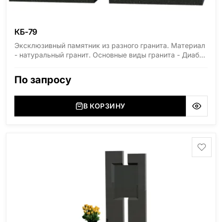
КБ-79
Эксклюзивный памятник из разного гранита. Материал
- натуральный гранит. Основные виды гранита - Диабаз
(Россия, Карелия), Дымовский (Россия, Ленинградская
область), Мансуровский (Россия, Урал), Лезниковский
По запросу
(Украина, Житомерская область), Лабродарит
(Украина, Житомерская область), Маславский
(Украина, Житомерская область), Сюксюансаари
В КОРЗИНУ
(Россия, Карелия), Амфиболит (Россия, Мурманская
область), Ромбак (Россия, Мурманская область),
Шокша (Россия, Карелия) и т.д. Цена указана на
минимальные стандартные размеры. [wpforms
id="13534"]