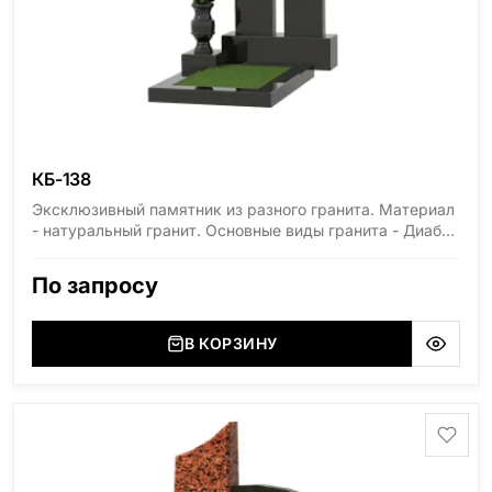
КБ-138
Эксклюзивный памятник из разного гранита. Материал
- натуральный гранит. Основные виды гранита - Диабаз
(Россия, Карелия), Дымовский (Россия, Ленинградская
область), Мансуровский (Россия, Урал), Лезниковский
По запросу
(Украина, Житомерская область), Лабродарит
(Украина, Житомерская область), Маславский
(Украина, Житомерская область), Сюксюансаари
В КОРЗИНУ
(Россия, Карелия), Амфиболит (Россия, Мурманская
область), Ромбак (Россия, Мурманская область),
Шокша (Россия, Карелия) и т.д. Цена указана на
минимальные стандартные размеры. [wpforms
id="13534"]