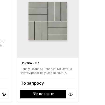
ого
й
-
овский
),
Плитка - 37
ерская
Цена указана за квадратный метр, с
учетом работ по укладке плитки.
ский
,
),
По запросу
я
В КОРЗИНУ
азана