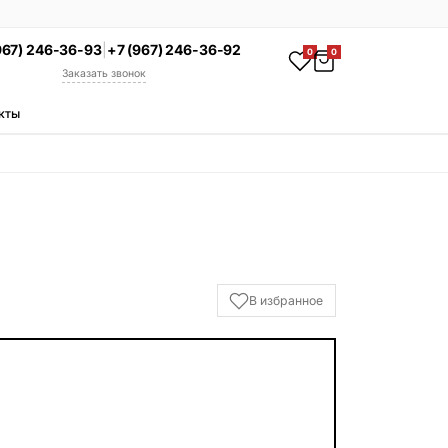
967) 246-36-93
|
+7 (967) 246-36-92
0
0
Заказать звонок
кты
АКЦИЯ
Комплекс под ключ
Памятник + установка +
благоустройство со скидкой 15%
Смотреть комплексы
УСЛУГИ
В избранное
Гравировка
Установка
Благоустройство
Производство