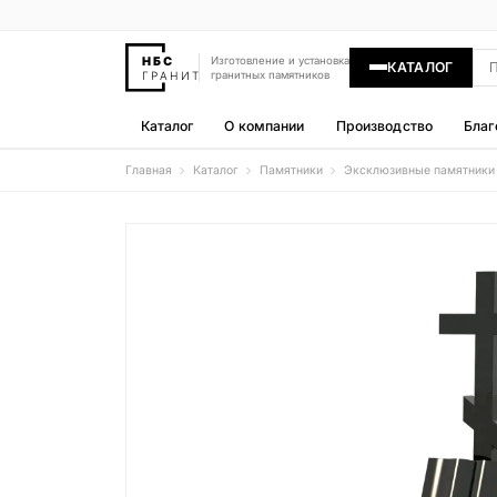
Изготовление и установка
КАТАЛОГ
гранитных памятников
Каталог
О компании
Производство
Благ
Главная
Каталог
Памятники
Эксклюзивные памятники
Памятники
400 моделей
Гравировка
77 моделей
Надгробные плиты
30 моделей
Гранитные ограды
15 моделей
Гранитные цветники
7 моделей