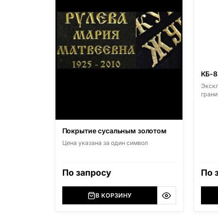
КБ-8
Экскл
грани
грани
Диаба
(Росс
Мансу
Покрытие сусальным золотом
Лезни
Цена указана за один символ
облас
Житом
(Укра
Сюксю
По запросу
По 
Амфиб
облас
Мурма
В КОРЗИНУ
(Росс
на ми