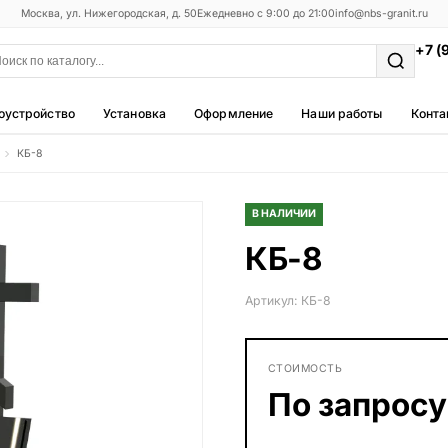
Москва, ул. Нижегородская, д. 50
Ежедневно с 9:00 до 21:00
info@nbs-granit.ru
+7 (
оустройство
Установка
Оформление
Наши работы
Конта
КБ-8
Мемориальные комплексы
25 моделей
В НАЛИЧИИ
Фотокерамика
КБ-8
5 моделей
Благоустройство
Артикул: КБ-8
42 модели
Металлические ограды
СТОИМОСТЬ
50 моделей
По запросу
Столы и лавки
23 модели