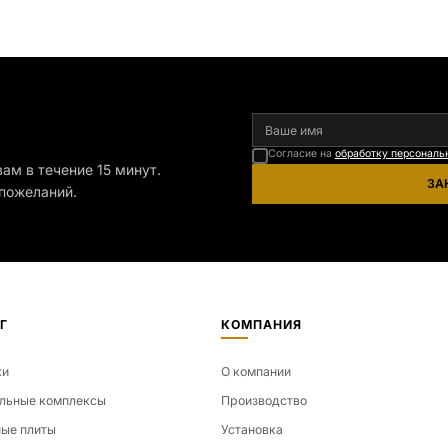
ры. [wpforms id="13534"]
размеры. [wpforms id="13534"]
я
Согласие на
обработку персональ
ам в течение 15 минут.
ЗА
пожеланий.
Г
КОМПАНИЯ
ки
О компании
льные комплексы
Производство
ые плиты
Установка