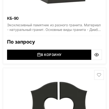
КБ-90
Эксклюзивный памятник из разного гранита. Материал
- натуральный гранит. Основные виды гранита - Диабаз
(Россия, Карелия), Дымовский (Россия, Ленинградская
область), Мансуровский (Россия, Урал), Лезниковский
По запросу
(Украина, Житомерская область), Лабродарит
(Украина, Житомерская область), Маславский
(Украина, Житомерская область), Сюксюансаари
В КОРЗИНУ
(Россия, Карелия), Амфиболит (Россия, Мурманская
область), Ромбак (Россия, Мурманская область),
Шокша (Россия, Карелия) и т.д. Цена указана на
минимальные стандартные размеры. [wpforms
id="13534"]