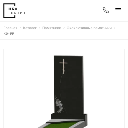
Главная
Каталог
Памятники
Эксклюзивные памятники
Памятники
КБ-99
400 моделей
Мемориальные комплексы
25 моделей
Гравировка
77 моделей
Фотокерамика
5 моделей
Надгробные плиты
30 моделей
Благоустройство
42 модели