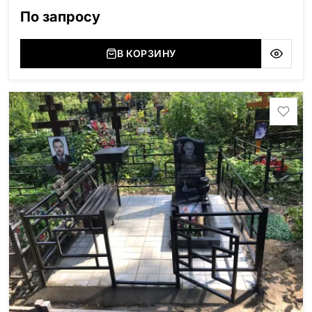
область), Мансуровский (Россия, Урал), Лезниковский
По запросу
(Украина, Житомерская область), Лабродарит
(Украина, Житомерская область), Маславский
(Украина, Житомерская область), Сюксюансаари
В КОРЗИНУ
(Россия, Карелия), Амфиболит (Россия, Мурманская
область), Ромбак (Россия, Мурманская область),
Шокша (Россия, Карелия) и т.д. Цена указана на
минимальные стандартные размеры: Стела: 80x40x5
Тумба: 12x60x15