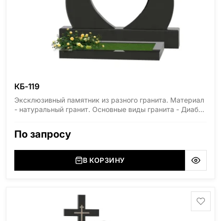
КБ-119
Эксклюзивный памятник из разного гранита. Материал
- натуральный гранит. Основные виды гранита - Диабаз
(Россия, Карелия), Дымовский (Россия, Ленинградская
область), Мансуровский (Россия, Урал), Лезниковский
По запросу
(Украина, Житомерская область), Лабродарит
(Украина, Житомерская область), Маславский
(Украина, Житомерская область), Сюксюансаари
В КОРЗИНУ
(Россия, Карелия), Амфиболит (Россия, Мурманская
область), Ромбак (Россия, Мурманская область),
Шокша (Россия, Карелия) и т.д. Цена указана на
минимальные стандартные размеры. [wpforms
id="13534"]