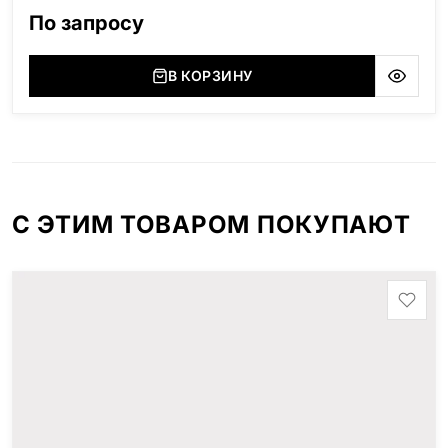
область), Мансуровский (Россия, Урал), Лезниковский
По запросу
(Украина, Житомерская область), Лабродарит
(Украина, Житомерская область), Маславский
(Украина, Житомерская область), Сюксюансаари
В КОРЗИНУ
(Россия, Карелия), Амфиболит (Россия, Мурманская
область), Ромбак (Россия, Мурманская область),
Шокша (Россия, Карелия) и т.д. Цена указана на
минимальные стандартные размеры. [wpforms
id="13534"]
С ЭТИМ ТОВАРОМ ПОКУПАЮТ