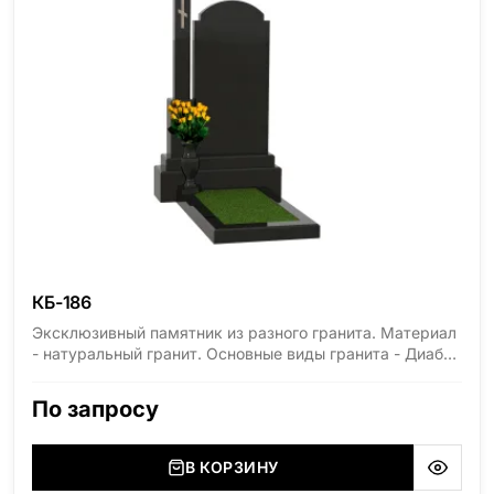
КБ-186
Эксклюзивный памятник из разного гранита. Материал
- натуральный гранит. Основные виды гранита - Диабаз
(Россия, Карелия), Дымовский (Россия, Ленинградская
область), Мансуровский (Россия, Урал), Лезниковский
По запросу
(Украина, Житомерская область), Лабродарит
(Украина, Житомерская область), Маславский
(Украина, Житомерская область), Сюксюансаари
В КОРЗИНУ
(Россия, Карелия), Амфиболит (Россия, Мурманская