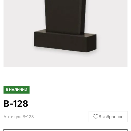
Гранитные ограды
15 моделей
Металлические ограды
50 моделей
Гранитные цветники
7 моделей
Столы и лавки
23 модели
Вазы и лампады
24 модели
В НАЛИЧИИ
Наши работы
145 моделей
В-128
Артикул: В-128
В избранное
ВЕСЬ КАТАЛОГ