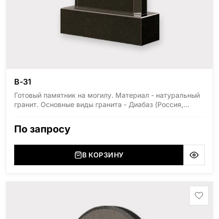
В-31
Готовый памятник на могилу. Материал - натуральный
гранит. Основные виды гранита - Диабаз (Россия,
Карелия), Дымовский (Россия, Ленинградская
область), Мансуровский (Россия, Урал), Лезниковский
По запросу
(Украина, Житомерская область), Лабродарит
(Украина, Житомерская область), Маславский
(Украина, Житомерская область), Сюксюансаари
В КОРЗИНУ
(Россия, Карелия), Амфиболит (Россия, Мурманская
область), Ромбак (Россия, Мурманская область),
Шокша (Россия, Карелия) и т.д. Цена указана на
минимальные стандартные размеры: Стела: 80x40x5
Тумба: 12x60x15