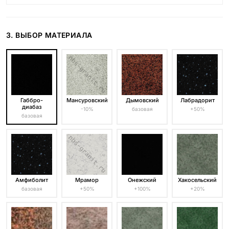
3. ВЫБОР МАТЕРИАЛА
Габбро-
Мансуровский
Дымовский
Лабрадорит
диабаз
-10%
базовая
+50%
базовая
Амфиболит
Мрамор
Онежский
Хакосельский
базовая
+50%
+100%
+20%