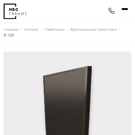
Главная
Каталог
Памятники
Вертикальные памятники
Памятники
В-128
400 моделей
Мемориальные комплексы
25 моделей
Гравировка
77 моделей
Фотокерамика
5 моделей
Надгробные плиты
30 моделей
Благоустройство
42 модели