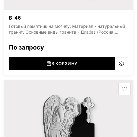
В-46
Готовый памятник на могилу. Материал - натуральный
гранит. Основные виды гранита - Диабаз (Россия,
Карелия), Дымовский (Россия, Ленинградская
область), Мансуровский (Россия, Урал), Лезниковский
По запросу
(Украина, Житомерская область), Лабродарит
(Украина, Житомерская область), Маславский
(Украина, Житомерская область), Сюксюансаари
В КОРЗИНУ
(Россия, Карелия), Амфиболит (Россия, Мурманская
область), Ромбак (Россия, Мурманская область),
Шокша (Россия, Карелия) и т.д. Цена указана на
минимальные стандартные размеры: Стела: 80x40x5
Тумба: 12x60x15