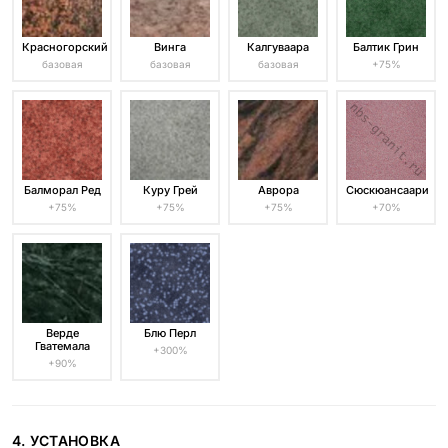
Красногорский
Винга
Калгуваара
Балтик Грин
базовая
базовая
базовая
+75%
Балморал Ред
Куру Грей
Аврора
Сюскюансаари
+75%
+75%
+75%
+70%
Верде
Блю Перл
Гватемала
+300%
+90%
4. УСТАНОВКА