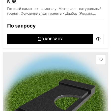
В-85
Готовый памятник на могилу. Материал - натуральный
гранит. Основные виды гранита - Диабаз (Россия,
Карелия), Дымовский (Россия, Ленинградская
область), Мансуровский (Россия, Урал), Лезниковский
По запросу
(Украина, Житомерская область), Лабродарит
(Украина, Житомерская область), Маславский
(Украина, Житомерская область), Сюксюансаари
В КОРЗИНУ
(Россия, Карелия), Амфиболит (Россия, Мурманская
область), Ромбак (Россия, Мурманская область),
Шокша (Россия, Карелия) и т.д. Цена указана на
минимальные стандартные размеры: Стела: 80x40x5
Тумба: 12x60x15