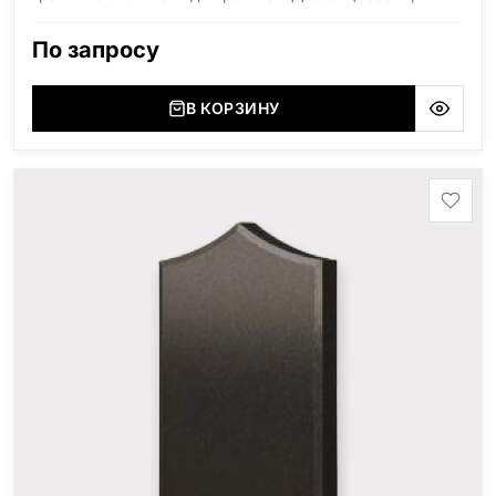
Карелия), Дымовский (Россия, Ленинградская
область), Мансуровский (Россия, Урал), Лезниковский
По запросу
(Украина, Житомерская область), Лабродарит
(Украина, Житомерская область), Маславский
(Украина, Житомерская область), Сюксюансаари
В КОРЗИНУ
(Россия, Карелия), Амфиболит (Россия, Мурманская
область), Ромбак (Россия, Мурманская область),
Шокша (Россия, Карелия) и т.д. Цена указана на
минимальные стандартные размеры: Стела: 80x40x5
Тумба: 12x60x15