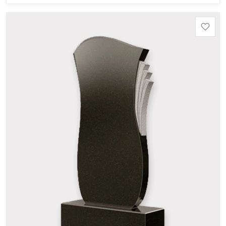
Шокша (Россия, Карелия) и т.д. Цена указана на
минимальные стандартные размеры: Стела: 80x40x5
Тумба: 12x60x15