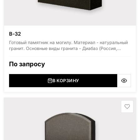
В-32
Готовый памятник на могилу. Материал - натуральный
гранит. Основные виды гранита - Диабаз (Россия,
Карелия), Дымовский (Россия, Ленинградская
область), Мансуровский (Россия, Урал), Лезниковский
По запросу
(Украина, Житомерская область), Лабродарит
(Украина, Житомерская область), Маславский
(Украина, Житомерская область), Сюксюансаари
В КОРЗИНУ
(Россия, Карелия), Амфиболит (Россия, Мурманская
область), Ромбак (Россия, Мурманская область),
Шокша (Россия, Карелия) и т.д. Цена указана на
минимальные стандартные размеры: Стела: 80x40x5
Тумба: 12x60x15