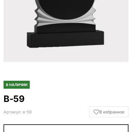
Гранитные ограды
15 моделей
Металлические ограды
50 моделей
Гранитные цветники
7 моделей
Столы и лавки
23 модели
Вазы и лампады
24 модели
В НАЛИЧИИ
Наши работы
В-59
145 моделей
Артикул: в-59
В избранное
ВЕСЬ КАТАЛОГ