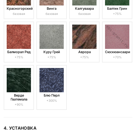
Красногорский
Винга
Калгуваара
Балтик Грин
базовая
базовая
базовая
+75%
Балморал Ред
Куру Грей
Аврора
Сюскюансаари
+75%
+75%
+75%
+70%
Верде
Блю Перл
Гватемала
+300%
+90%
4. УСТАНОВКА