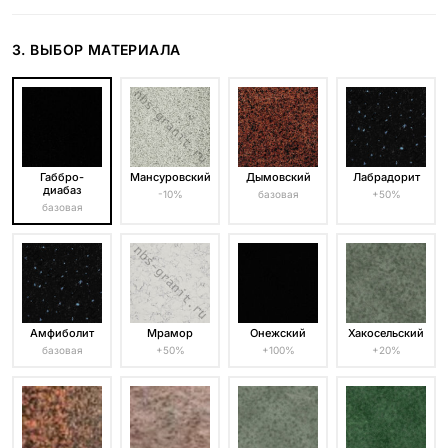
3. ВЫБОР МАТЕРИАЛА
Габбро-
Мансуровский
Дымовский
Лабрадорит
диабаз
-10%
базовая
+50%
базовая
Амфиболит
Мрамор
Онежский
Хакосельский
базовая
+50%
+100%
+20%