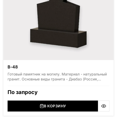
В-48
Готовый памятник на могилу. Материал - натуральный
гранит. Основные виды гранита - Диабаз (Россия,
Карелия), Дымовский (Россия, Ленинградская
область), Мансуровский (Россия, Урал), Лезниковский
По запросу
(Украина, Житомерская область), Лабродарит
(Украина, Житомерская область), Маславский
(Украина, Житомерская область), Сюксюансаари
В КОРЗИНУ
(Россия, Карелия), Амфиболит (Россия, Мурманская
область), Ромбак (Россия, Мурманская область),