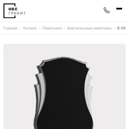
Главная
Каталог
Памятники
Вертикальные памятники
В-59
Памятники
400 моделей
Мемориальные комплексы
25 моделей
Гравировка
77 моделей
Фотокерамика
5 моделей
Надгробные плиты
30 моделей
Благоустройство
42 модели