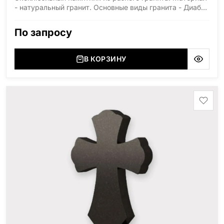
- натуральный гранит. Основные виды гранита - Диабаз
(Россия, Карелия), Дымовский (Россия, Ленинградская
область), Мансуровский (Россия, Урал), Лезниковский
По запросу
(Украина, Житомерская область), Лабродарит
(Украина, Житомерская область), Маславский
(Украина, Житомерская область), Сюксюансаари
В КОРЗИНУ
(Россия, Карелия), Амфиболит (Россия, Мурманская
область), Ромбак (Россия, Мурманская область),
Шокша (Россия, Карелия) и т.д. Цена указана на
минимальные стандартные размеры. [wpforms
id="13534"]