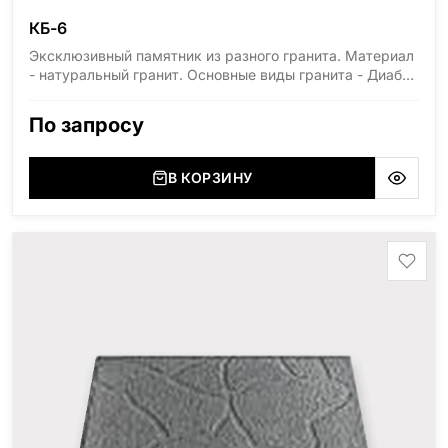
КБ-6
Эксклюзивный памятник из разного гранита. Материал
- натуральный гранит. Основные виды гранита - Диабаз
(Россия, Карелия), Дымовский (Россия, Ленинградская
область), Мансуровский (Россия, Урал), Лезниковский
По запросу
(Украина, Житомерская область), Лабродарит
(Украина, Житомерская область), Маславский
(Украина, Житомерская область), Сюксюансаари
В КОРЗИНУ
(Россия, Карелия), Амфиболит (Россия, Мурманская
область), Ромбак (Россия, Мурманская область),
Шокша (Россия, Карелия) и т.д. Цена указана на
минимальные стандартные размеры. [wpforms
id="13534"]