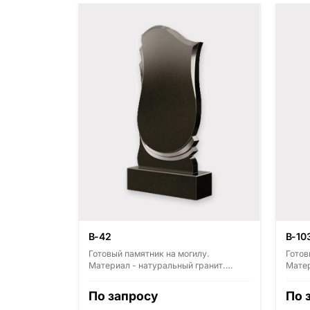
В-42
В-10
Готовый памятник на могилу.
Готов
Материал - натуральный гранит.
Матер
Основные виды гранита - Диабаз
Основ
(Россия, Карелия), Дымовский
(Росс
По запросу
По 
(Россия, Ленинградская область),
(Росс