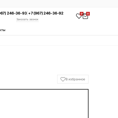
967) 246-36-93
|
+7 (967) 246-36-92
0
0
Заказать звонок
кты
АКЦИЯ
Комплекс под ключ
Памятник + установка +
благоустройство со скидкой 15%
Смотреть комплексы
УСЛУГИ
В избранное
Гравировка
Установка
Благоустройство
Производство