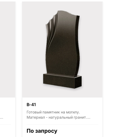
В-41
Готовый памятник на могилу.
Материал - натуральный гранит.
з
Основные виды гранита - Диабаз
(Россия, Карелия), Дымовский
По запросу
),
(Россия, Ленинградская область),