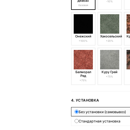
диабаз
-10%
базовая
Онежский
Хакосельский
К
+100%
+20%
Балморал
Куру Грей
Ред
+75%
+75%
4. УСТАНОВКА
Без установки (самовывоз)
Стандартная установка