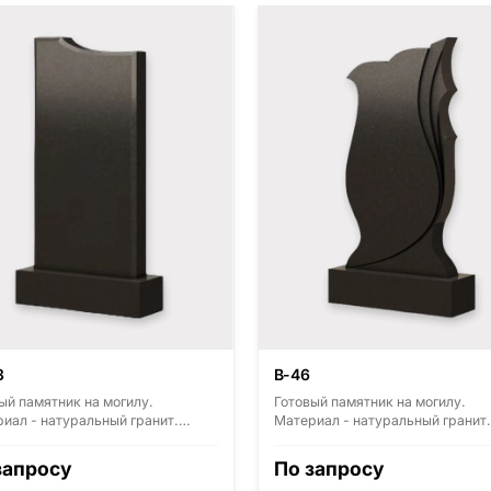
3
В-46
ый памятник на могилу.
Готовый памятник на могилу.
иал - натуральный гранит.
Материал - натуральный гранит.
ные виды гранита - Диабаз
Основные виды гранита - Диаба
ия, Карелия), Дымовский
(Россия, Карелия), Дымовский
запросу
По запросу
ия, Ленинградская область),
(Россия, Ленинградская область