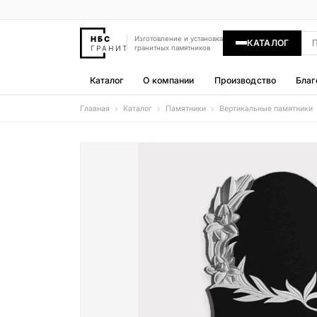
Изготовление и установка
КАТАЛОГ
гранитных памятников
Каталог
О компании
Производство
Благ
Главная
Каталог
Памятники
Вертикальные памятники
Памятники
400 моделей
Гравировка
77 моделей
Надгробные плиты
30 моделей
Гранитные ограды
15 моделей
Гранитные цветники
7 моделей