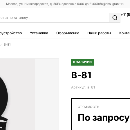
Москва, ул. Нижегородская, д. 50
Ежедневно с 9:00 до 21:00
info@nbs-granit.ru
+7 (
оустройство
Установка
Оформление
Наши работы
Конта
В-81
Мемориальные комплексы
25 моделей
В НАЛИЧИИ
Фотокерамика
В-81
5 моделей
Благоустройство
Артикул: в-81-
42 модели
Металлические ограды
СТОИМОСТЬ
50 моделей
По запросу
Столы и лавки
23 модели