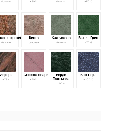
базовая
+50%
базовая
+50%
расногорский
Винга
Калгуваара
Балтик Грин
базовая
базовая
базовая
+75%
Аврора
Сюскюансаари
Верде
Блю Перл
Гватемала
+75%
+70%
+300%
+90%