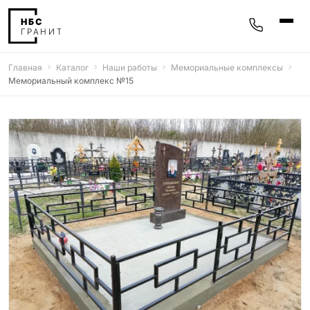
Главная
Каталог
Наши работы
Мемориальные комплексы
Памятники
Мемориальный комплекс №15
400 моделей
Мемориальные комплексы
25 моделей
Гравировка
77 моделей
Фотокерамика
5 моделей
Надгробные плиты
30 моделей
Благоустройство
42 модели