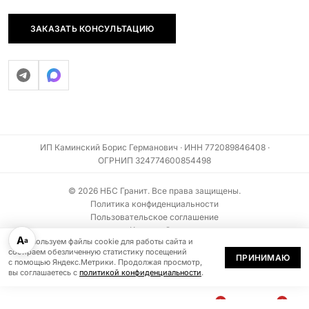
ЗАКАЗАТЬ КОНСУЛЬТАЦИЮ
ИП Каминский Борис Германович · ИНН 772089846408 ·
ОГРНИП 324774600854498
© 2026 НБС Гранит. Все права защищены.
Политика конфиденциальности
Пользовательское соглашение
Карта сайта
А
а
Мы используем файлы cookie для работы сайта и
Информация на сайте не является публичной офертой (ст. 437 ГК РФ)
собираем обезличенную статистику посещений
ПРИНИМАЮ
с помощью Яндекс.Метрики. Продолжая просмотр,
вы соглашаетесь с
политикой конфиденциальности
.
0
0
В
БЫСТРЫЙ