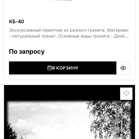
КБ-40
Эксклюзивный памятник из разного гранита. Материал
- натуральный гранит. Основные виды гранита - Диабаз
(Россия, Карелия), Дымовский (Россия, Ленинградская
область), Мансуровский (Россия, Урал), Лезниковский
По запросу
(Украина, Житомерская область), Лабродарит
(Украина, Житомерская область), Маславский
(Украина, Житомерская область), Сюксюансаари
В КОРЗИНУ
(Россия, Карелия), Амфиболит (Россия, Мурманская
область), Ромбак (Россия, Мурманская область),
Шокша (Россия, Карелия) и т.д. Цена указана на
минимальные стандартные размеры. [wpforms
id="13534"]