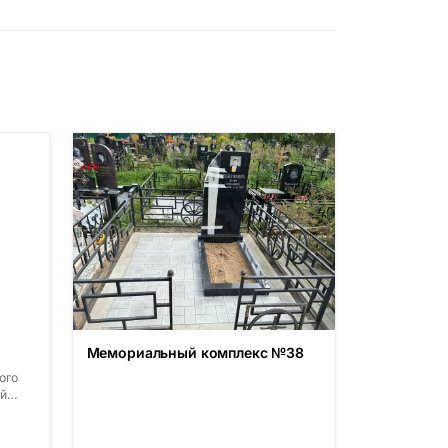
Мемориальный комплекс №38
ого
й
-
овский
),