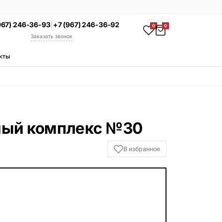
967) 246-36-93
|
+7 (967) 246-36-92
0
0
Заказать звонок
кты
АКЦИЯ
Комплекс под ключ
Памятник + установка +
благоустройство со скидкой 15%
Смотреть комплексы
ый комплекс №30
УСЛУГИ
В избранное
Гравировка
Установка
Благоустройство
Производство