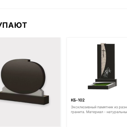
КУПАЮТ
КБ-102
Эксклюзивный памятник из разн
гранита. Материал - натуральны
гранит. Основные виды гранита 
Диабаз (Россия, Карелия), Дым
(Россия, Ленинградская область