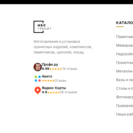
КАТАЛО
Памятни
Изготовление и установка
Мемориа
гранитных изделий, комплексов,
памятников, цоколей, оград.
Надгробн
Гранитны
Профи.ру
4.99
74 отзыва
Металлич
Авито
Вазы и л
Отзывы
Яндекс Карты
Столы и 
4.9
28 отзывов
Фотокер
Гравиров
Наши ра