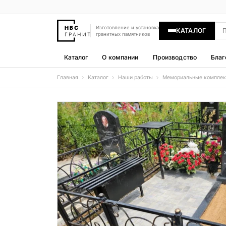
Изготовление и установка
КАТАЛОГ
гранитных памятников
Каталог
О компании
Производство
Благ
Главная
Каталог
Наши работы
Мемориальные компле
Памятники
400 моделей
Гравировка
77 моделей
Надгробные плиты
30 моделей
Гранитные ограды
15 моделей
Гранитные цветники
7 моделей