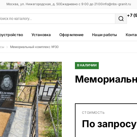
Москва, ул. Нижегородская, д. 50
Ежедневно с 9:00 до 21:00
info@nbs-granit.ru
+7 (
оустройство
Установка
Оформление
Наши работы
Конта
ксы
Мемориальный комплекс №30
Мемориальные комплексы
25 моделей
В НАЛИЧИИ
Фотокерамика
Мемориальн
5 моделей
Благоустройство
42 модели
Металлические ограды
СТОИМОСТЬ
50 моделей
По запросу
Столы и лавки
23 модели