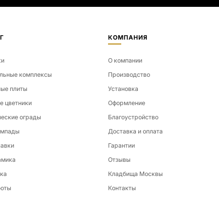
Г
КОМПАНИЯ
ки
О компании
льные комплексы
Производство
ые плиты
Установка
е цветники
Оформление
еские ограды
Благоустройство
ампады
Доставка и оплата
лавки
Гарантии
амика
Отзывы
ка
Кладбища Москвы
боты
Контакты