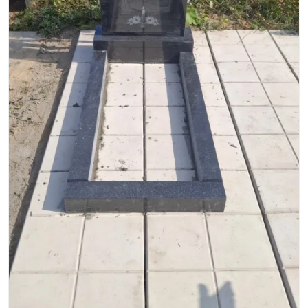
Гранитные ограды
15 моделей
Металлические ограды
50 моделей
Гранитные цветники
7 моделей
Столы и лавки
23 модели
Вазы и лампады
24 модели
Наши работы
145 моделей
ВЕСЬ КАТАЛОГ