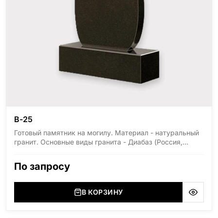
В-25
Готовый памятник на могилу. Материал - натуральный
гранит. Основные виды гранита - Диабаз (Россия,
Карелия), Дымовский (Россия, Ленинградская
область), Мансуровский (Россия, Урал), Лезниковский
По запросу
(Украина, Житомерская область), Лабродарит
(Украина, Житомерская область), Маславский
(Украина, Житомерская область), Сюксюансаари
В КОРЗИНУ
(Россия, Карелия), Амфиболит (Россия, Мурманская
область), Ромбак (Россия, Мурманская область),
Шокша (Россия, Карелия) и т.д. Цена указана на