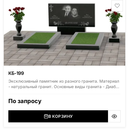
КБ-199
Эксклюзивный памятник из разного гранита. Материал
- натуральный гранит. Основные виды гранита - Диабаз
(Россия, Карелия), Дымовский (Россия, Ленинградская
область), Мансуровский (Россия, Урал), Лезниковский
По запросу
(Украина, Житомерская область), Лабродарит
(Украина, Житомерская область), Маславский
(Украина, Житомерская область), Сюксюансаари
В КОРЗИНУ
(Россия, Карелия), Амфиболит (Россия, Мурманская
область), Ромбак (Россия, Мурманская область),