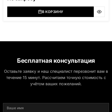
(Украина, Житомерская область), Лабродарит
(Украина, Житомерская область), Маславский
(Украина, Житомерская область), Сюксюансаари
В КОРЗИНУ
(Россия, Карелия), Амфиболит (Россия, Мурманская
область), Ромбак (Россия, Мурманская область),
Шокша (Россия, Карелия) и т.д. Цена указана на
минимальные стандартные размеры. [wpforms
id="13534"]
Бесплатная консультация
Оставьте заявку и наш специалист перезвонит вам в
течение 15 минут. Рассчитаем точную стоимость с
учётом ваших пожеланий.