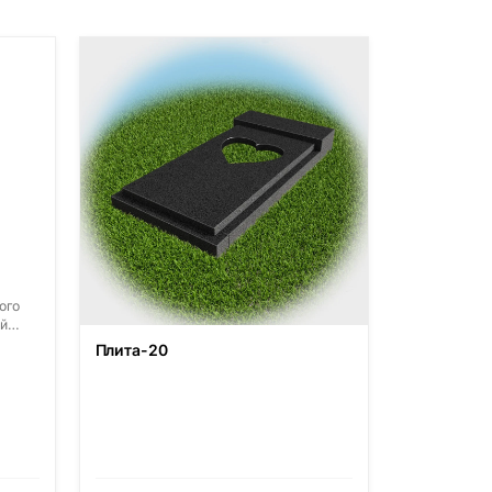
ого
й
-
Плита-20
овский
),
ерская
ский
,