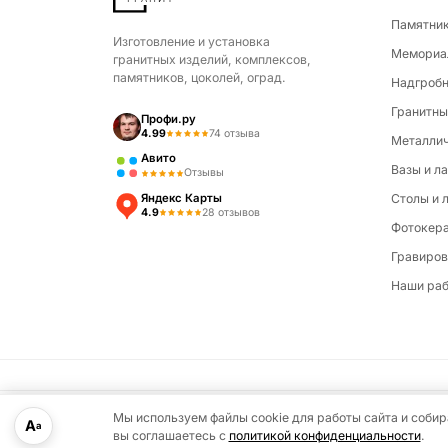
Памятни
Изготовление и установка
Мемориа
гранитных изделий, комплексов,
памятников, цоколей, оград.
Надгробн
Гранитны
Профи.ру
4.99
74 отзыва
Металлич
Авито
Вазы и л
Отзывы
Яндекс Карты
Столы и 
4.9
28 отзывов
Фотокер
Гравиров
Наши ра
Мы используем файлы cookie для работы сайта и соб
А
© 2026 НБС Гранит. Все права защищены.
Политика конфиден
По запросу
а
вы соглашаетесь с
политикой конфиденциальности
.