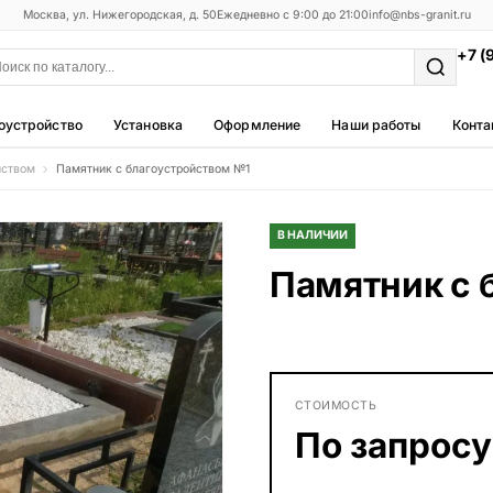
Москва, ул. Нижегородская, д. 50
Ежедневно с 9:00 до 21:00
info@nbs-granit.ru
+7 (
оустройство
Установка
Оформление
Наши работы
Конта
йством
Памятник с благоустройством №1
Мемориальные комплексы
25 моделей
В НАЛИЧИИ
Фотокерамика
Памятник с 
5 моделей
Благоустройство
42 модели
Металлические ограды
СТОИМОСТЬ
50 моделей
По запросу
Столы и лавки
23 модели