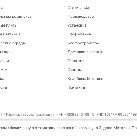
ки
О компании
льные комплексы
Производство
ые плиты
Установка
е цветники
Оформление
еские ограды
Благоустройство
ампады
Доставка и оплата
лавки
Гарантии
амика
Отзывы
ка
Кладбища Москвы
боты
Контакты
ИП Каминский Борис Германович · ИНН 772089846408 · ОГРНИП 324774600854498
ираем обезличенную статистику посещений с помощью Яндекс.Метрики. П
циальности
Пользовательское соглашение
Карта сайта
Информация на сайте не являе
В КОРЗИНУ