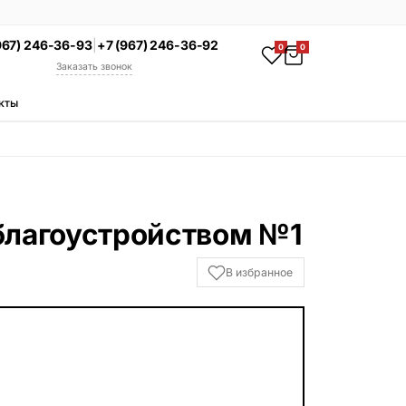
967) 246-36-93
|
+7 (967) 246-36-92
0
0
Заказать звонок
кты
АКЦИЯ
Комплекс под ключ
Памятник + установка +
благоустройство со скидкой 15%
Смотреть комплексы
благоустройством №1
УСЛУГИ
В избранное
Гравировка
Установка
Благоустройство
Производство