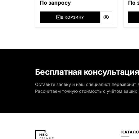
По запросу
По 
(Росс
Мансу
Лезни
В КОРЗИНУ
облас
Житом
(Укра
Сюксю
Амфиб
облас
Мурма
(Росс
на ми
разме
Бесплатная консультаци
Разме
Оставьте заявку и наш специалист перезвонит в
Рассчитаем точную стоимость с учётом ваших 
КАТАЛО