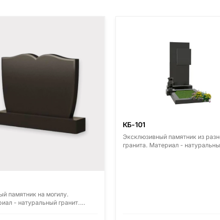
КБ-101
Эксклюзивный памятник из разн
гранита. Материал - натуральны
гранит. Основные виды гранита 
Диабаз (Россия, Карелия), Дым
(Россия, Ленинградская область
Мансуровский (Россия, Урал),
Лезниковский (Украина, Житом
ый памятник на могилу.
область), Лабродарит (Украина,
иал - натуральный гранит.
Житомерская область), Маслав
ные виды гранита - Диабаз
(Украина, Житомерская область)
ия, Карелия), Дымовский