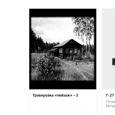
Гравировка «пейзаж» – 2
Г-27
Готов
Матер
Основ
(Росс