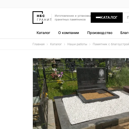
Изготовление и установка
КАТАЛОГ
гранитных памятников
Каталог
О компании
Производство
Благ
Главная
Каталог
Наши работы
Памятник с благоустро
Памятники
400 моделей
Гравировка
77 моделей
Надгробные плиты
30 моделей
Гранитные ограды
15 моделей
Гранитные цветники
7 моделей