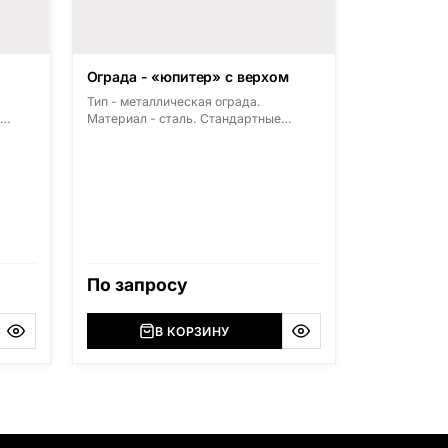
Ограда - «юпитер» с верхом
Тип - металлическая ограда.
Материал - сталь. Стандартные
з
размеры: высота 500мм, ширина
1800мм, длина 2000мм
),
ерская
ский
,
),
По запросу
я
В КОРЗИНУ
азана
: