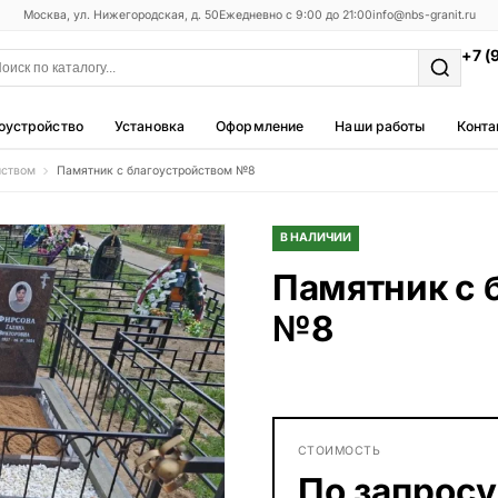
Москва, ул. Нижегородская, д. 50
Ежедневно с 9:00 до 21:00
info@nbs-granit.ru
+7 (
оустройство
Установка
Оформление
Наши работы
Конта
йством
Памятник с благоустройством №8
Мемориальные комплексы
25 моделей
В НАЛИЧИИ
Фотокерамика
Памятник с 
5 моделей
№8
Благоустройство
42 модели
Металлические ограды
50 моделей
СТОИМОСТЬ
Столы и лавки
По запросу
23 модели