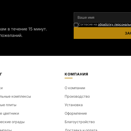
я
Согласие на
обработку персональ
ам в течение 15 минут.
ЗА
пожеланий.
Г
КОМПАНИЯ
ки
О компании
льные комплексы
Производство
ые плиты
Установка
е цветники
Оформление
еские ограды
Благоустройство
ампады
Доставка и оплата