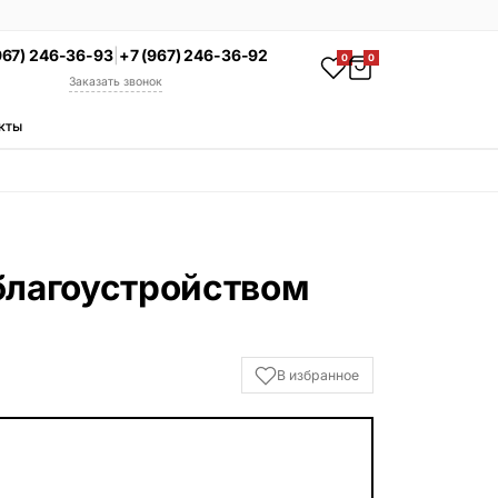
967) 246-36-93
|
+7 (967) 246-36-92
0
0
Заказать звонок
кты
АКЦИЯ
Комплекс под ключ
Памятник + установка +
благоустройство со скидкой 15%
Смотреть комплексы
благоустройством
УСЛУГИ
Гравировка
Установка
В избранное
Благоустройство
Производство