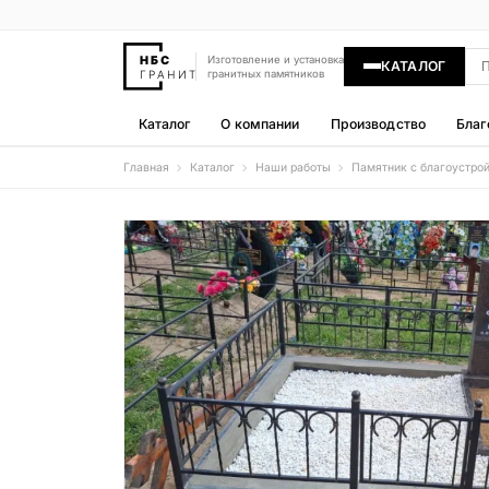
Изготовление и установка
КАТАЛОГ
гранитных памятников
Каталог
О компании
Производство
Благ
Главная
Каталог
Наши работы
Памятник с благоустро
Памятники
400 моделей
Гравировка
77 моделей
Надгробные плиты
30 моделей
Гранитные ограды
15 моделей
Гранитные цветники
7 моделей