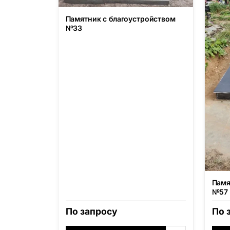
Памятник с благоустройством
№33
Памя
№57
По запросу
По 