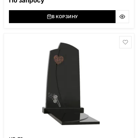
По запросу
(Украина, Житомерская область), Лабродарит
(Украина, Житомерская область), Маславский
(Украина, Житомерская область), Сюксюансаари
В КОРЗИНУ
(Россия, Карелия), Амфиболит (Россия, Мурманская
область), Ромбак (Россия, Мурманская область),
Шокша (Россия, Карелия) и т.д. Цена указана на
минимальные стандартные размеры: Размер стеллы:
60*80*5 Размер тумбы: 12*90*15