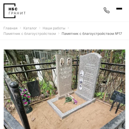
Главная
Каталог
Наши работы
Памятники
Памятник с благоустройством
Памятник с благоустройством №17
400 моделей
Мемориальные комплексы
25 моделей
Гравировка
77 моделей
Фотокерамика
5 моделей
Надгробные плиты
30 моделей
Благоустройство
42 модели