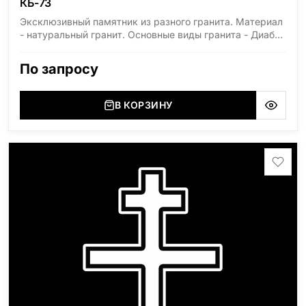
КБ-73
Эксклюзивный памятник из разного гранита. Материал
- натуральный гранит. Основные виды гранита - Диабаз
(Россия, Карелия), Дымовский (Россия, Ленинградская
область), Мансуровский (Россия, Урал), Лезниковский
По запросу
(Украина, Житомерская область), Лабродарит
(Украина, Житомерская область), Маславский
(Украина, Житомерская область), Сюксюансаари
В КОРЗИНУ
(Россия, Карелия), Амфиболит (Россия, Мурманская
область), Ромбак (Россия, Мурманская область),
Шокша (Россия, Карелия) и т.д. Цена указана на
минимальные стандартные размеры. [wpforms
id="13534"]