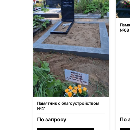
Памя
№68
Памятник с благоустройством
№41
По запросу
По 