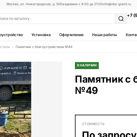
Москва, ул. Нижегородская, д. 50
Ежедневно с 9:00 до 21:00
info@nbs-granit.ru
+7 (
оустройство
Установка
Оформление
Наши работы
Конта
йством
Памятник с благоустройством №49
Мемориальные комплексы
25 моделей
В НАЛИЧИИ
Фотокерамика
Памятник с 
5 моделей
№49
Благоустройство
42 модели
Металлические ограды
50 моделей
СТОИМОСТЬ
Столы и лавки
По запросу
23 модели