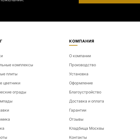
Г
КОМПАНИЯ
ки
О компании
льные комплексы
Производство
ые плиты
Установка
е цветники
Оформление
еские ограды
Благоустройство
ампады
Доставка и оплата
лавки
Гарантии
амика
Отзывы
ка
Кладбища Москвы
боты
Контакты