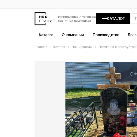
Изготовление и установка
КАТАЛОГ
гранитных памятников
Каталог
О компании
Производство
Благ
Главная
Каталог
Наши работы
Памятник с благоустро
Памятники
400 моделей
Гравировка
77 моделей
Надгробные плиты
30 моделей
Гранитные ограды
15 моделей
Гранитные цветники
7 моделей