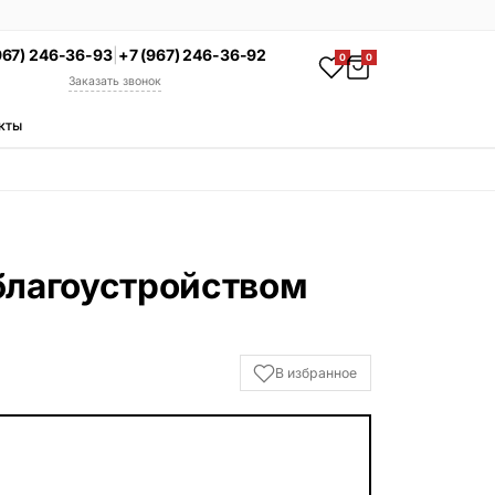
967) 246-36-93
|
+7 (967) 246-36-92
0
0
Заказать звонок
кты
АКЦИЯ
Комплекс под ключ
Памятник + установка +
благоустройство со скидкой 15%
Смотреть комплексы
благоустройством
УСЛУГИ
Гравировка
Установка
В избранное
Благоустройство
Производство