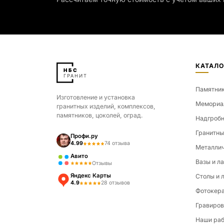
КАТАЛО
Памятни
Изготовление и установка
Мемориа
гранитных изделий, комплексов,
памятников, цоколей, оград.
Надгробн
Гранитны
Профи.ру
4.99
74 отзыва
Металлич
Авито
Вазы и л
Отзывы
Яндекс Карты
Столы и 
4.9
28 отзывов
Фотокер
Гравиров
Наши ра