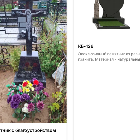
КБ-126
Эксклюзивный памятник из разн
гранита. Материал - натуральны
гранит. Основные виды гранита 
Диабаз (Россия, Карелия), Дым
(Россия, Ленинградская область
Мансуровский (Россия, Урал),
Лезниковский (Украина, Житом
область), Лабродарит (Украина,
Житомерская область), Маслав
(Украина, Житомерская область)
Сюксюансаари (Россия, Карелия
Амфиболит (Россия, Мурманска
область), Ромбак (Россия,
Мурманская область), Шокша
(Россия, Карелия) и т.д. Цена ук
тник с благоустройством
на минимальные стандартные
размеры. [wpforms id="13534"]