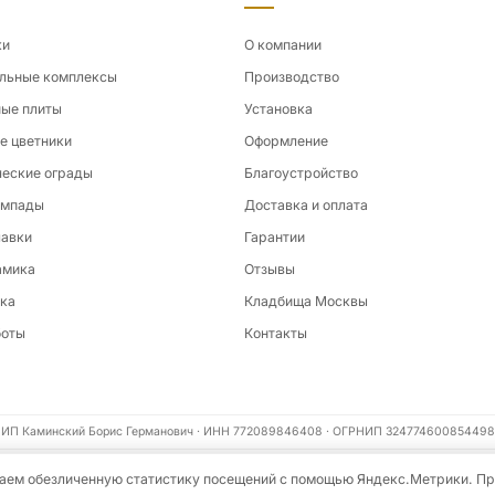
ки
О компании
льные комплексы
Производство
ые плиты
Установка
е цветники
Оформление
еские ограды
Благоустройство
ампады
Доставка и оплата
лавки
Гарантии
амика
Отзывы
ка
Кладбища Москвы
боты
Контакты
ИП Каминский Борис Германович · ИНН 772089846408 · ОГРНИП 324774600854498
ираем обезличенную статистику посещений с помощью Яндекс.Метрики. П
циальности
Пользовательское соглашение
Карта сайта
Информация на сайте не являе