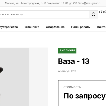
Москва, ул. Нижегородская, д. 50
Ежедневно с 9:00 до 21:00
info@nbs-granit.ru
+7 (
оустройство
Установка
Оформление
Наши работы
Конта
Мемориальные комплексы
25 моделей
В НАЛИЧИИ
Фотокерамика
Ваза - 13
5 моделей
Благоустройство
Артикул: В13
42 модели
Металлические ограды
СТОИМОСТЬ
50 моделей
По запросу
Столы и лавки
23 модели