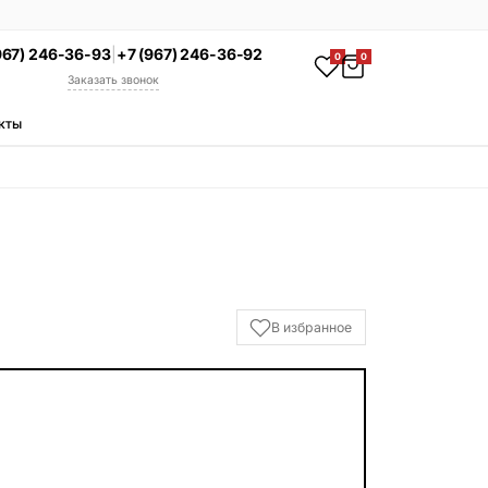
967) 246-36-93
|
+7 (967) 246-36-92
0
0
Заказать звонок
кты
АКЦИЯ
Комплекс под ключ
Памятник + установка +
благоустройство со скидкой 15%
Смотреть комплексы
УСЛУГИ
В избранное
Гравировка
Установка
Благоустройство
Производство