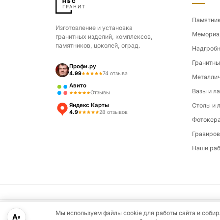
Памятни
Изготовление и установка
Мемориа
гранитных изделий, комплексов,
памятников, цоколей, оград.
Надгробн
Гранитны
Профи.ру
4.99
74 отзыва
Металлич
Авито
Вазы и л
Отзывы
Яндекс Карты
Столы и 
4.9
28 отзывов
Фотокер
Гравиров
Наши ра
Мы используем файлы cookie для работы сайта и соб
А
© 2026 НБС Гранит. Все права защищены.
Политика конфиден
а