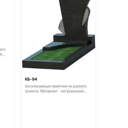
ого
й
-
овский
),
ерская
КБ-94
Эксклюзивный памятник из разного
ский
гранита. Материал - натуральный
,
гранит. Основные виды гранита -
),
Диабаз (Россия, Карелия), Дымовский
я
(Россия, Ленинградская область),
Мансуровский (Россия, Урал),
Лезниковский (Украина, Житомерская
азана
область), Лабродарит (Украина,
Житомерская область), Маславский