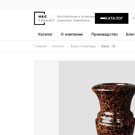
Изготовление и установка
КАТАЛОГ
гранитных памятников
Каталог
О компании
Производство
Благ
Главная
Каталог
Вазы и лампады
Ваза - 13
Памятники
400 моделей
Гравировка
77 моделей
Надгробные плиты
30 моделей
Гранитные ограды
15 моделей
Гранитные цветники
7 моделей