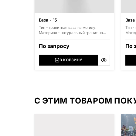
Ваза - 15
Ваза 
Тип - гранитная ваза на могилу.
Тип -
Материал - натуральный гранит на
Матер
выбор. Стандартные размеры: высота
выбор
300мм, диаметр 150мм.
300мм
По запросу
По 
В КОРЗИНУ
С ЭТИМ ТОВАРОМ ПО