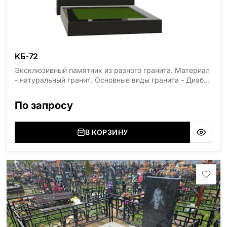
КБ-72
Эксклюзивный памятник из разного гранита. Материал
- натуральный гранит. Основные виды гранита - Диабаз
(Россия, Карелия), Дымовский (Россия, Ленинградская
область), Мансуровский (Россия, Урал), Лезниковский
По запросу
(Украина, Житомерская область), Лабродарит
(Украина, Житомерская область), Маславский
(Украина, Житомерская область), Сюксюансаари
В КОРЗИНУ
(Россия, Карелия), Амфиболит (Россия, Мурманская
область), Ромбак (Россия, Мурманская область),
Шокша (Россия, Карелия) и т.д. Цена указана на
минимальные стандартные размеры. [wpforms
id="13534"]