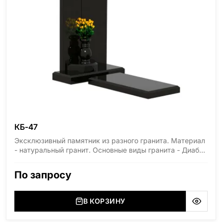
КБ-47
Эксклюзивный памятник из разного гранита. Материал
- натуральный гранит. Основные виды гранита - Диабаз
(Россия, Карелия), Дымовский (Россия, Ленинградская
область), Мансуровский (Россия, Урал), Лезниковский
По запросу
(Украина, Житомерская область), Лабродарит
(Украина, Житомерская область), Маславский
(Украина, Житомерская область), Сюксюансаари
В КОРЗИНУ
(Россия, Карелия), Амфиболит (Россия, Мурманская
область), Ромбак (Россия, Мурманская область),