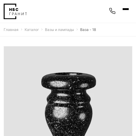
Главная
Каталог
Вазы и лампады
Ваза - 18
Памятники
400 моделей
Мемориальные комплексы
25 моделей
Гравировка
77 моделей
Фотокерамика
5 моделей
Надгробные плиты
30 моделей
Благоустройство
42 модели