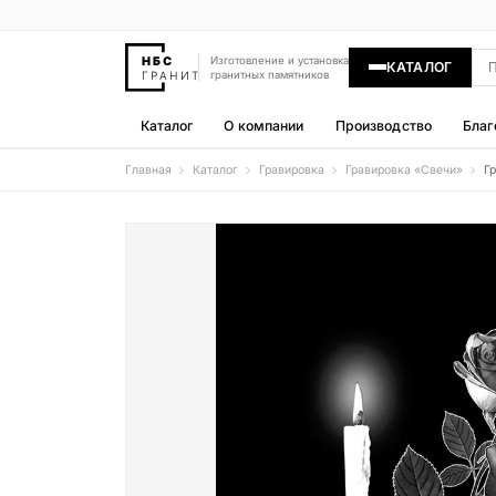
Изготовление и установка
КАТАЛОГ
гранитных памятников
Каталог
О компании
Производство
Благ
Главная
Каталог
Гравировка
Гравировка «Свечи‎»‎
Гр
Памятники
400 моделей
Гравировка
77 моделей
Надгробные плиты
30 моделей
Гранитные ограды
15 моделей
Гранитные цветники
7 моделей