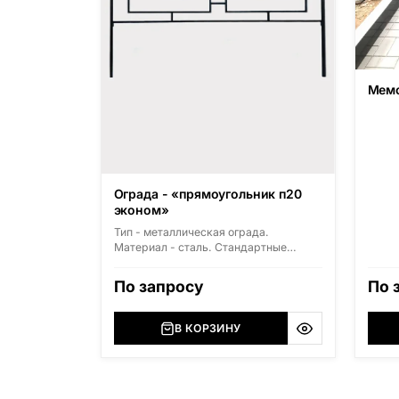
Мемо
Ограда - «прямоугольник п20
эконом»
Тип - металлическая ограда.
Материал - сталь. Стандартные
размеры: высота 500мм, ширина
1800мм, длина 2000мм
По запросу
По 
В КОРЗИНУ