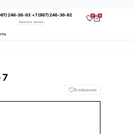
967) 246-36-93
|
+7 (967) 246-36-92
0
0
Заказать звонок
кты
АКЦИЯ
Комплекс под ключ
Памятник + установка +
благоустройство со скидкой 15%
Смотреть комплексы
 7
УСЛУГИ
В избранное
Гравировка
Установка
Благоустройство
Производство