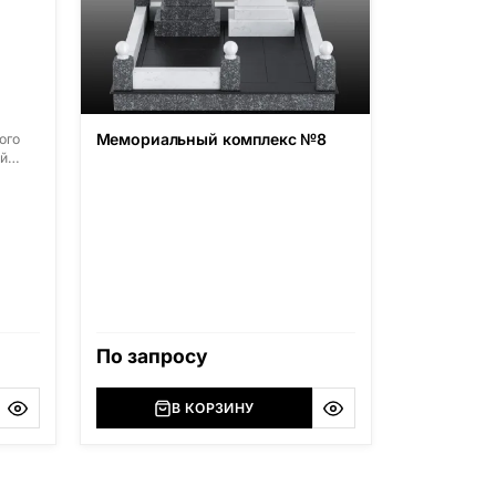
Мемориальный комплекс №8
ого
й
-
овский
),
ерская
ский
,
),
я
По запросу
азана
В КОРЗИНУ