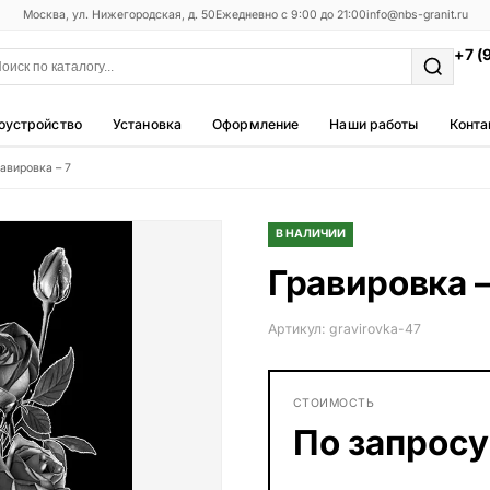
Москва, ул. Нижегородская, д. 50
Ежедневно с 9:00 до 21:00
info@nbs-granit.ru
+7 (
оустройство
Установка
Оформление
Наши работы
Конта
авировка – 7
Мемориальные комплексы
25 моделей
В НАЛИЧИИ
Фотокерамика
Гравировка –
5 моделей
Благоустройство
Артикул: gravirovka-47
42 модели
Металлические ограды
СТОИМОСТЬ
50 моделей
По запросу
Столы и лавки
23 модели