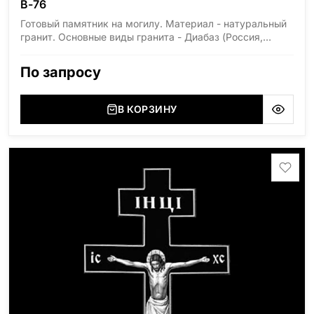
В-76
Готовый памятник на могилу. Материал - натуральный
гранит. Основные виды гранита - Диабаз (Россия,
Карелия), Дымовский (Россия, Ленинградская
область), Мансуровский (Россия, Урал), Лезниковский
По запросу
(Украина, Житомерская область), Лабродарит
(Украина, Житомерская область), Маславский
(Украина, Житомерская область), Сюксюансаари
В КОРЗИНУ
(Россия, Карелия), Амфиболит (Россия, Мурманская
область), Ромбак (Россия, Мурманская область),
Шокша (Россия, Карелия) и т.д. Цена указана на
минимальные стандартные размеры: Стела: 80x40x5
Тумба: 12x60x15