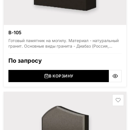
В-105
Готовый памятник на могилу. Материал - натуральный
гранит. Основные виды гранита - Диабаз (Россия,
Карелия), Дымовский (Россия, Ленинградская
область), Мансуровский (Россия, Урал), Лезниковский
По запросу
(Украина, Житомерская область), Лабродарит
(Украина, Житомерская область), Маславский
(Украина, Житомерская область), Сюксюансаари
В КОРЗИНУ
(Россия, Карелия), Амфиболит (Россия, Мурманская
область), Ромбак (Россия, Мурманская область),
Шокша (Россия, Карелия) и т.д. Цена указана на
минимальные стандартные размеры: Стела: 80x40x5
Тумба: 12x60x15