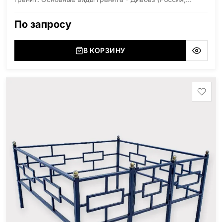
Карелия), Дымовский (Россия, Ленинградская
область), Мансуровский (Россия, Урал), Лезниковский
По запросу
(Украина, Житомерская область), Лабродарит
(Украина, Житомерская область), Маславский
(Украина, Житомерская область), Сюксюансаари
В КОРЗИНУ
(Россия, Карелия), Амфиболит (Россия, Мурманская
область), Ромбак (Россия, Мурманская область),
Шокша (Россия, Карелия) и т.д. Цена указана на
минимальные стандартные размеры: Стела: 80x40x5
Тумба: 12x60x15