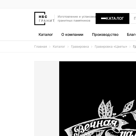
Изготовление и установка
КАТАЛОГ
гранитных памятников
Каталог
О компании
Производство
Благ
Главная
Каталог
Гравировка
Гравировка «‎Цветы»‎
Г
Памятники
400 моделей
Гравировка
77 моделей
Надгробные плиты
30 моделей
Гранитные ограды
15 моделей
Гранитные цветники
7 моделей