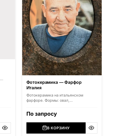
Фотокерамика — Фарфор
з
Италия
),
Фотокерамика на итальянском
фарфоре. Формы: овал,
ерская
прямоугольник, арка. Размеры от
9×12 до 40×60 см.
По запросу
ский
,
),
В КОРЗИНУ
я