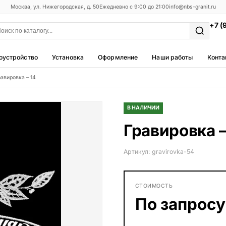
Москва, ул. Нижегородская, д. 50
Ежедневно с 9:00 до 21:00
info@nbs-granit.ru
+7 (
оустройство
Установка
Оформление
Наши работы
Конта
равировка – 14
Мемориальные комплексы
25 моделей
В НАЛИЧИИ
Фотокерамика
Гравировка –
5 моделей
Благоустройство
Артикул: gravirovka-54
42 модели
Металлические ограды
СТОИМОСТЬ
50 моделей
По запросу
Столы и лавки
23 модели