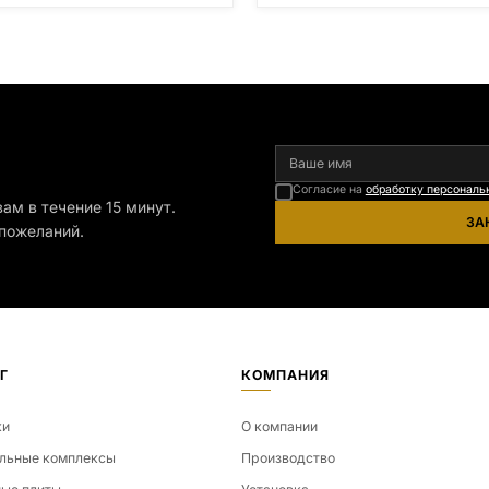
нская область), Шокша
Мурманская область), Шокша
ия, Карелия) и т.д. Цена указана
(Россия, Карелия) и т.д. Цена ук
нимальные стандартные
на минимальные стандартные
ры: Стела: 80x40x5 Тумба:
размеры: Стела: 80x40x5 Тумба
x15
12x60x15
я
Согласие на
обработку персональ
ам в течение 15 минут.
ЗА
пожеланий.
Г
КОМПАНИЯ
ки
О компании
льные комплексы
Производство