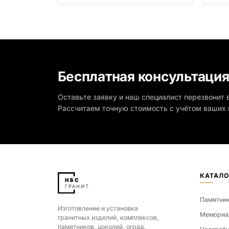
Мурманская область), Шокша
Мурма
(Россия, Карелия) и т.д. Цена указана
(Росс
на минимальные стандартные
на ми
размеры: Стела: 80x40x5 Тумба:
разме
12x60x15
12x60
Бесплатная консультаци
Оставьте заявку и наш специалист перезвонит в
Рассчитаем точную стоимость с учётом ваших 
КАТАЛО
Памятни
Изготовление и установка
Мемориа
гранитных изделий, комплексов,
памятников, цоколей, оград.