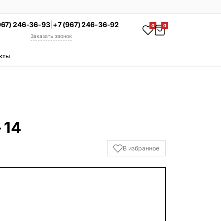
967) 246-36-93
|
+7 (967) 246-36-92
0
0
Заказать звонок
кты
АКЦИЯ
Комплекс под ключ
Памятник + установка +
благоустройство со скидкой 15%
Смотреть комплексы
 14
УСЛУГИ
В избранное
Гравировка
Установка
Благоустройство
Производство