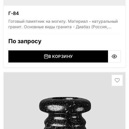
Г-84
Готовый памятник на могилу. Материал - натуральный
гранит. Основные виды гранита - Диабаз (Россия,
Карелия), Дымовский (Россия, Ленинградская
область), Мансуровский (Россия, Урал), Лезниковский
По запросу
(Украина, Житомерская область), Лабродарит
(Украина, Житомерская область), Маславский
(Украина, Житомерская область), Сюксюансаари
В КОРЗИНУ
(Россия, Карелия), Амфиболит (Россия, Мурманская
область), Ромбак (Россия, Мурманская область),
Шокша (Россия, Карелия) и т.д. Цена указана на
минимальные стандартные размеры: Размер стелы:
70*100*5 Размер тумбы: 12*110*15