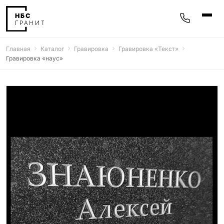
Главная
Каталог
Гравировка
Гравировка «‎Текст»‎
Памятники
Гравировка «наус»
400 моделей
Мемориальные комплексы
25 моделей
Гравировка
77 моделей
Фотокерамика
5 моделей
Надгробные плиты
30 моделей
Благоустройство
42 модели