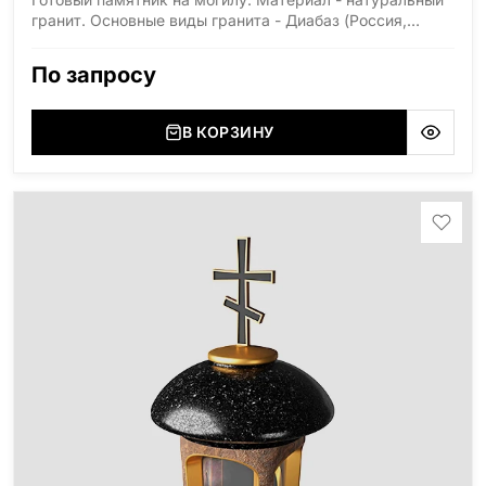
гранит. Основные виды гранита - Диабаз (Россия,
Карелия), Дымовский (Россия, Ленинградская
область), Мансуровский (Россия, Урал), Лезниковский
По запросу
(Украина, Житомерская область), Лабродарит
(Украина, Житомерская область), Маславский
(Украина, Житомерская область), Сюксюансаари
В КОРЗИНУ
(Россия, Карелия), Амфиболит (Россия, Мурманская
область), Ромбак (Россия, Мурманская область),
Шокша (Россия, Карелия) и т.д. Цена указана на
минимальные стандартные размеры: Стела: 80x40x5
Тумба: 12x60x15