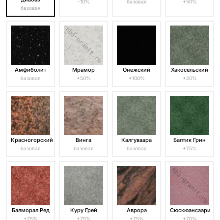
-10%
базовая
+50%
базовая
Амфиболит
Мрамор
Онежский
Хакосельский
базовая
+50%
+100%
+20%
Красногорский
Винга
Калгуваара
Балтик Грин
базовая
базовая
базовая
+75%
Балморал Ред
Куру Грей
Аврора
Сюскюансаари
+75%
+75%
+75%
+70%