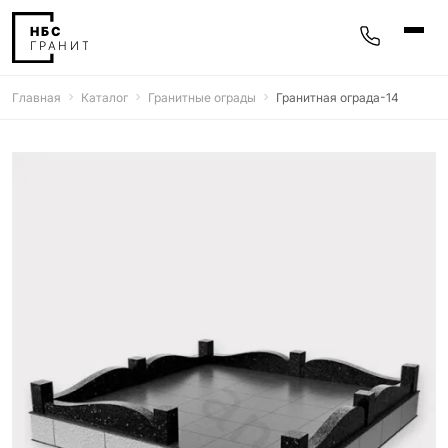
Главная
Каталог
Гранитные ограды
Гранитная ограда-14
Памятники
400 моделей
Мемориальные комплексы
25 моделей
Гравировка
77 моделей
Фотокерамика
5 моделей
Надгробные плиты
30 моделей
Благоустройство
42 модели