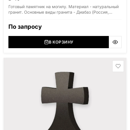
Готовый памятник на могилу. Материал - натуральный
гранит. Основные виды гранита - Диабаз (Россия,
Карелия), Дымовский (Россия, Ленинградская
область), Мансуровский (Россия, Урал), Лезниковский
По запросу
(Украина, Житомерская область), Лабродарит
(Украина, Житомерская область), Маславский
(Украина, Житомерская область), Сюксюансаари
В КОРЗИНУ
(Россия, Карелия), Амфиболит (Россия, Мурманская
область), Ромбак (Россия, Мурманская область),
Шокша (Россия, Карелия) и т.д. Цена указана на
минимальные стандартные размеры: Стела: 80x40x5
Тумба: 12x60x15