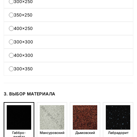
300×250
350×250
400×250
300×300
400×300
300×350
3. ВЫБОР МАТЕРИАЛА
Габбро-
Мансуровский
Дымовский
Лабрадорит
диабаз