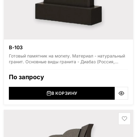
В-103
Готовый памятник на могилу. Материал - натуральный
гранит. Основные виды гранита - Диабаз (Россия,
Карелия), Дымовский (Россия, Ленинградская
область), Мансуровский (Россия, Урал), Лезниковский
По запросу
(Украина, Житомерская область), Лабродарит
(Украина, Житомерская область), Маславский
(Украина, Житомерская область), Сюксюансаари
В КОРЗИНУ
(Россия, Карелия), Амфиболит (Россия, Мурманская
область), Ромбак (Россия, Мурманская область),
Шокша (Россия, Карелия) и т.д. Цена указана на
минимальные стандартные размеры: Стела: 80x40x5
Тумба: 12x60x15