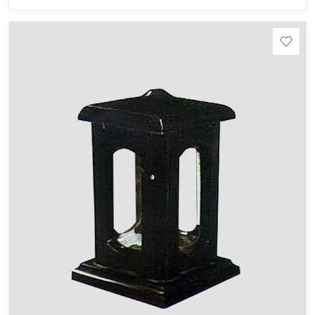
область), Ромбак (Россия, Мурманская область),
Шокша (Россия, Карелия) и т.д. Цена указана на
минимальные стандартные размеры. [wpforms
id="13534"]