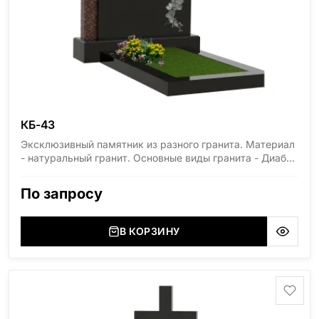
КБ-43
Эксклюзивный памятник из разного гранита. Материал
- натуральный гранит. Основные виды гранита - Диабаз
(Россия, Карелия), Дымовский (Россия, Ленинградская
область), Мансуровский (Россия, Урал), Лезниковский
По запросу
(Украина, Житомерская область), Лабродарит
(Украина, Житомерская область), Маславский
(Украина, Житомерская область), Сюксюансаари
В КОРЗИНУ
(Россия, Карелия), Амфиболит (Россия, Мурманская
область), Ромбак (Россия, Мурманская область),
Шокша (Россия, Карелия) и т.д. Цена указана на
минимальные стандартные размеры. [wpforms
id="13534"]