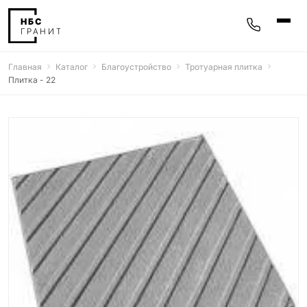
Главная
Каталог
Благоустройство
Тротуарная плитка
Памятники
Плитка - 22
400 моделей
Мемориальные комплексы
25 моделей
Гравировка
77 моделей
Фотокерамика
5 моделей
Надгробные плиты
30 моделей
Благоустройство
42 модели