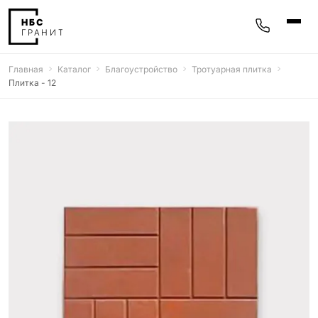
Главная
Каталог
Благоустройство
Тротуарная плитка
Памятники
Плитка - 12
400 моделей
Мемориальные комплексы
25 моделей
Гравировка
77 моделей
Фотокерамика
5 моделей
Надгробные плиты
30 моделей
Благоустройство
42 модели