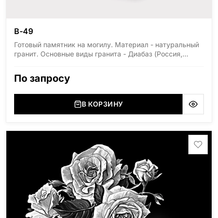
В-49
Готовый памятник на могилу. Материал - натуральный
гранит. Основные виды гранита - Диабаз (Россия,
Карелия), Дымовский (Россия, Ленинградская
область), Мансуровский (Россия, Урал), Лезниковский
По запросу
(Украина, Житомерская область), Лабродарит
(Украина, Житомерская область), Маславский
(Украина, Житомерская область), Сюксюансаари
В КОРЗИНУ
(Россия, Карелия), Амфиболит (Россия, Мурманская
область), Ромбак (Россия, Мурманская область),
Шокша (Россия, Карелия) и т.д. Цена указана на
минимальные стандартные размеры: Стела: 80x40x5
Тумба: 12x60x15