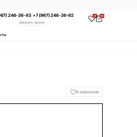
967) 246-36-93
|
+7 (967) 246-36-92
0
0
Заказать звонок
кты
АКЦИЯ
Комплекс под ключ
Памятник + установка +
благоустройство со скидкой 15%
Смотреть комплексы
УСЛУГИ
В избранное
Гравировка
Установка
Благоустройство
Производство