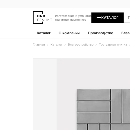
Изготовление и установка
КАТАЛОГ
гранитных памятников
Каталог
О компании
Производство
Благ
Главная
Каталог
Благоустройство
Тротуарная плитка
Памятники
400 моделей
Гравировка
77 моделей
Надгробные плиты
30 моделей
Гранитные ограды
15 моделей
Гранитные цветники
7 моделей