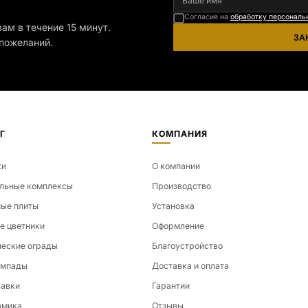
Согласие на
обработку персональ
ам в течение 15 минут.
ЗА
пожеланий.
Г
КОМПАНИЯ
ки
О компании
льные комплексы
Производство
ые плиты
Установка
е цветники
Оформление
еские ограды
Благоустройство
ампады
Доставка и оплата
лавки
Гарантии
амика
Отзывы