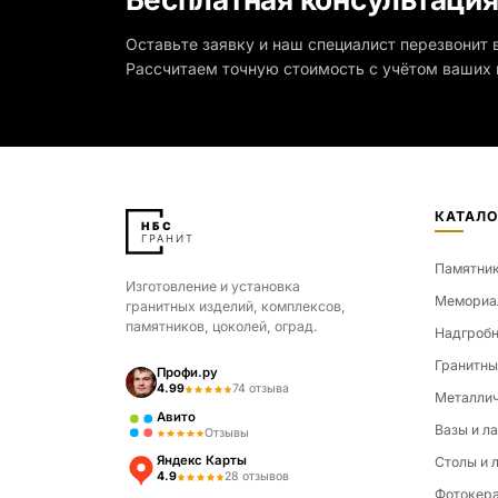
Оставьте заявку и наш специалист перезвонит в
Рассчитаем точную стоимость с учётом ваших 
КАТАЛО
Памятни
Изготовление и установка
Мемориа
гранитных изделий, комплексов,
памятников, цоколей, оград.
Надгробн
Гранитны
Профи.ру
4.99
74 отзыва
Металлич
Авито
Вазы и л
Отзывы
Яндекс Карты
Столы и 
4.9
28 отзывов
Фотокер