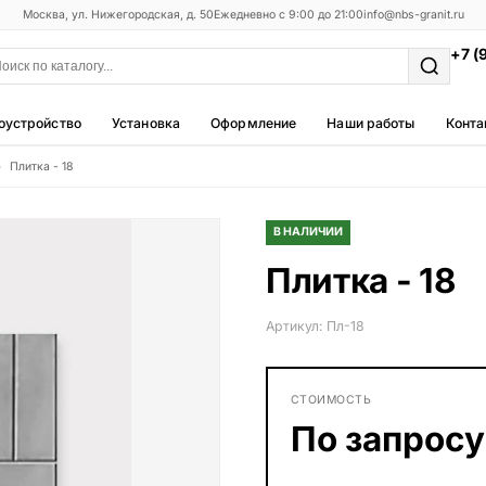
Москва, ул. Нижегородская, д. 50
Ежедневно с 9:00 до 21:00
info@nbs-granit.ru
+7 (
оустройство
Установка
Оформление
Наши работы
Конта
Плитка - 18
Мемориальные комплексы
25 моделей
В НАЛИЧИИ
Фотокерамика
Плитка - 18
5 моделей
Благоустройство
Артикул: Пл-18
42 модели
Металлические ограды
СТОИМОСТЬ
50 моделей
По запросу
Столы и лавки
23 модели