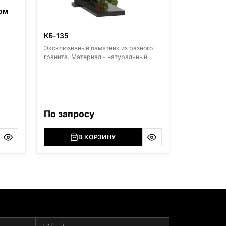
ом
КБ-135
Эксклюзивный памятник из разного
гранита. Материал - натуральный
гранит. Основные виды гранита -
Диабаз (Россия, Карелия), Дымовский
(Россия, Ленинградская область),
Мансуровский (Россия, Урал),
Лезниковский (Украина, Житомерская
область), Лабродарит (Украина,
По запросу
Житомерская область), Маславский
(Украина, Житомерская область),
Сюксюансаари (Россия, Карелия),
В КОРЗИНУ
Амфиболит (Россия, Мурманская
область), Ромбак (Россия,
Мурманская область), Шокша
(Россия, Карелия) и т.д. Цена указана
на минимальные стандартные
размеры. [wpforms id="13534"]