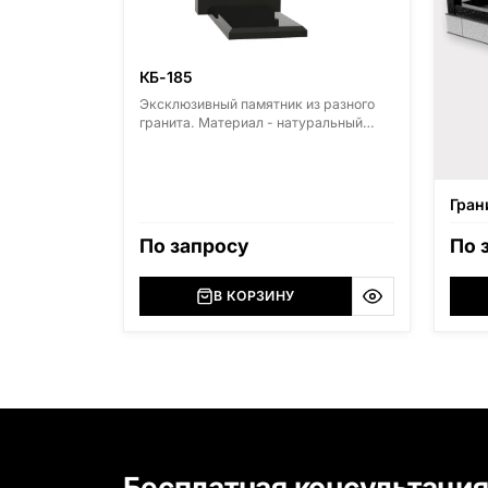
КБ-185
Эксклюзивный памятник из разного
гранита. Материал - натуральный
гранит. Основные виды гранита -
Диабаз (Россия, Карелия), Дымовский
(Россия, Ленинградская область),
Мансуровский (Россия, Урал),
Гран
Лезниковский (Украина, Житомерская
область), Лабродарит (Украина,
По запросу
По 
Житомерская область), Маславский
(Украина, Житомерская область),
Сюксюансаари (Россия, Карелия),
В КОРЗИНУ
Амфиболит (Россия, Мурманская
область), Ромбак (Россия,
Мурманская область), Шокша
(Россия, Карелия) и т.д. Цена указана
на минимальные стандартные
размеры. [wpforms id="13534"]
Бесплатная консультаци