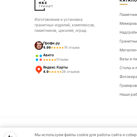
КАТАЛО
Памятни
Изготовление и установка
Мемориа
гранитных изделий, комплексов,
памятников, цоколей, оград.
Надгробн
Гранитны
Профи.ру
4.99
74 отзыва
Металлич
Авито
Вазы и л
Отзывы
Яндекс Карты
Столы и 
4.9
28 отзывов
Фотокер
Гравиров
Наши ра
Мы используем файлы cookie для работы сайта и соб
© 2026 НБС Гранит. Все права защищены.
Политика конфиден