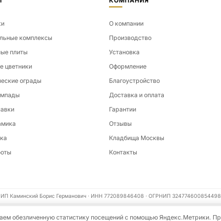
Г
КОМПАНИЯ
ки
О компании
льные комплексы
Производство
ые плиты
Установка
е цветники
Оформление
еские ограды
Благоустройство
ампады
Доставка и оплата
лавки
Гарантии
амика
Отзывы
ка
Кладбища Москвы
боты
Контакты
ИП Каминский Борис Германович · ИНН 772089846408 · ОГРНИП 324774600854498
ираем обезличенную статистику посещений с помощью Яндекс.Метрики. П
циальности
Пользовательское соглашение
Карта сайта
Информация на сайте не являе