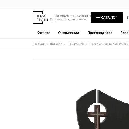
Изготовление и установка
КАТАЛОГ
гранитных памятников
Каталог
О компании
Производство
Благ
Главная
Каталог
Памятники
Эксклюзивные памятники
Памятники
400 моделей
Гравировка
77 моделей
Надгробные плиты
30 моделей
Гранитные ограды
15 моделей
Гранитные цветники
7 моделей