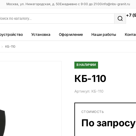
Москва, ул. Нижегородская, д. 50
Ежедневно с 9:00 до 21:00
info@nbs-granit.ru
+7 (
оустройство
Установка
Оформление
Наши работы
Конта
КБ-110
Мемориальные комплексы
25 моделей
В НАЛИЧИИ
Фотокерамика
КБ-110
5 моделей
Благоустройство
Артикул: КБ-110
42 модели
Металлические ограды
СТОИМОСТЬ
50 моделей
По запросу
Столы и лавки
23 модели