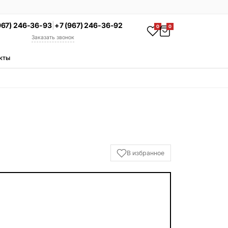
967) 246-36-93
|
+7 (967) 246-36-92
0
0
Заказать звонок
кты
АКЦИЯ
Комплекс под ключ
Памятник + установка +
благоустройство со скидкой 15%
Смотреть комплексы
УСЛУГИ
В избранное
Гравировка
Установка
Благоустройство
Производство