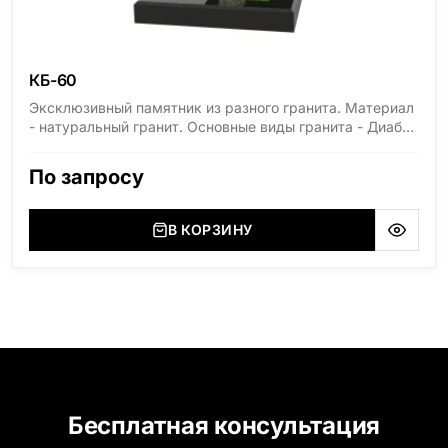
КБ-60
Эксклюзивный памятник из разного гранита. Материал
- натуральный гранит. Основные виды гранита - Диабаз
(Россия, Карелия), Дымовский (Россия, Ленинградская
область), Мансуровский (Россия, Урал), Лезниковский
По запросу
(Украина, Житомерская область), Лабродарит
(Украина, Житомерская область), Маславский
(Украина, Житомерская область), Сюксюансаари
В КОРЗИНУ
(Россия, Карелия), Амфиболит (Россия, Мурманская
область), Ромбак (Россия, Мурманская область),
Шокша (Россия, Карелия) и т.д. Цена указана на
минимальные стандартные размеры. [wpforms
id="13534"]
Бесплатная консультация