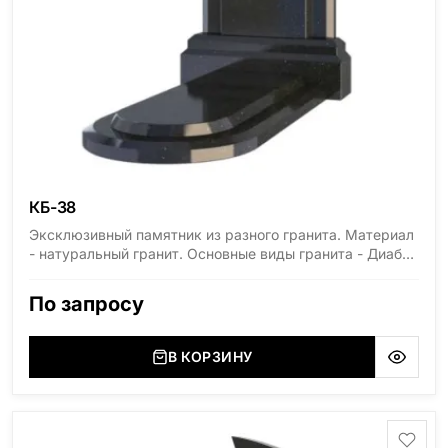
КБ-38
Эксклюзивный памятник из разного гранита. Материал
- натуральный гранит. Основные виды гранита - Диабаз
(Россия, Карелия), Дымовский (Россия, Ленинградская
область), Мансуровский (Россия, Урал), Лезниковский
По запросу
(Украина, Житомерская область), Лабродарит
(Украина, Житомерская область), Маславский
(Украина, Житомерская область), Сюксюансаари
В КОРЗИНУ
(Россия, Карелия), Амфиболит (Россия, Мурманская
область), Ромбак (Россия, Мурманская область),
Шокша (Россия, Карелия) и т.д. Цена указана на
минимальные стандартные размеры. [wpforms
id="13534"]