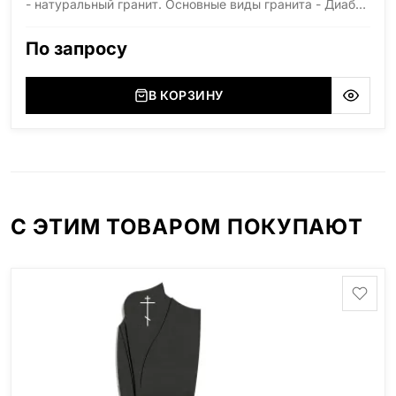
- натуральный гранит. Основные виды гранита - Диабаз
(Россия, Карелия), Дымовский (Россия, Ленинградская
область), Мансуровский (Россия, Урал), Лезниковский
По запросу
(Украина, Житомерская область), Лабродарит
(Украина, Житомерская область), Маславский
(Украина, Житомерская область), Сюксюансаари
В КОРЗИНУ
(Россия, Карелия), Амфиболит (Россия, Мурманская
область), Ромбак (Россия, Мурманская область),
Шокша (Россия, Карелия) и т.д. Цена указана на
минимальные стандартные размеры. [wpforms
id="13534"]
С ЭТИМ ТОВАРОМ ПОКУПАЮТ