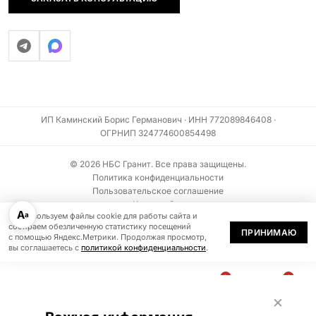
ИП Каминский Борис Германович · ИНН 772089846408 ·
ОГРНИП 324774600854498
© 2026 НБС Гранит. Все права защищены.
Политика конфиденциальности
Пользовательское соглашение
Карта сайта
А
а
Мы используем файлы cookie для работы сайта и
Информация на сайте не является публичной офертой (ст. 437 ГК РФ)
собираем обезличенную статистику посещений
ПРИНИМАЮ
с помощью Яндекс.Метрики. Продолжая просмотр,
вы соглашаетесь с
политикой конфиденциальности
.
0
0
В
БЫСТРЫЙ
По запросу
×
КОРЗИНУ
ЗАКАЗ
Каталог
Меню
Избранное
Корзина