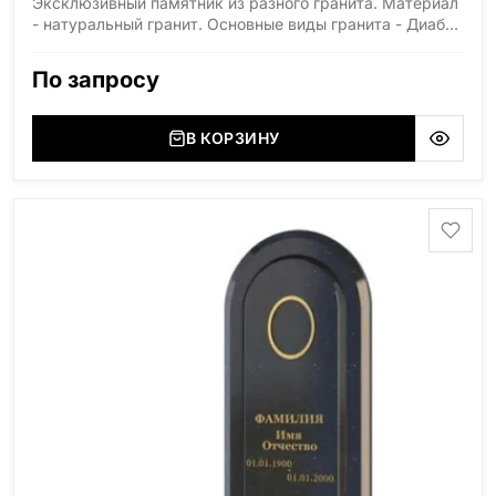
Эксклюзивный памятник из разного гранита. Материал
- натуральный гранит. Основные виды гранита - Диабаз
(Россия, Карелия), Дымовский (Россия, Ленинградская
область), Мансуровский (Россия, Урал), Лезниковский
По запросу
(Украина, Житомерская область), Лабродарит
(Украина, Житомерская область), Маславский
(Украина, Житомерская область), Сюксюансаари
В КОРЗИНУ
(Россия, Карелия), Амфиболит (Россия, Мурманская
область), Ромбак (Россия, Мурманская область),
Шокша (Россия, Карелия) и т.д. Цена указана на
минимальные стандартные размеры. [wpforms
id="13534"]