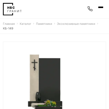
Главная
Каталог
Памятники
Эксклюзивные памятники
Памятники
КБ-149
400 моделей
Мемориальные комплексы
25 моделей
Гравировка
77 моделей
Фотокерамика
5 моделей
Надгробные плиты
30 моделей
Благоустройство
42 модели