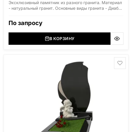
Эксклюзивный памятник из разного гранита. Материал
- натуральный гранит. Основные виды гранита - Диабаз
(Россия, Карелия), Дымовский (Россия, Ленинградская
область), Мансуровский (Россия, Урал), Лезниковский
По запросу
(Украина, Житомерская область), Лабродарит
(Украина, Житомерская область), Маславский
(Украина, Житомерская область), Сюксюансаари
В КОРЗИНУ
(Россия, Карелия), Амфиболит (Россия, Мурманская
область), Ромбак (Россия, Мурманская область),
Шокша (Россия, Карелия) и т.д. Цена указана на
минимальные стандартные размеры. [wpforms
id="13534"]