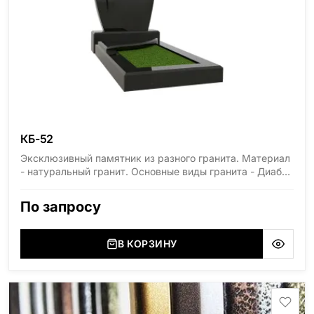
КБ-52
Эксклюзивный памятник из разного гранита. Материал
- натуральный гранит. Основные виды гранита - Диабаз
(Россия, Карелия), Дымовский (Россия, Ленинградская
область), Мансуровский (Россия, Урал), Лезниковский
По запросу
(Украина, Житомерская область), Лабродарит
(Украина, Житомерская область), Маславский
(Украина, Житомерская область), Сюксюансаари
В КОРЗИНУ
(Россия, Карелия), Амфиболит (Россия, Мурманская
область), Ромбак (Россия, Мурманская область),
Шокша (Россия, Карелия) и т.д. Цена указана на
минимальные стандартные размеры. [wpforms
id="13534"]