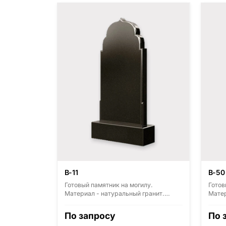
В-11
В-50
Готовый памятник на могилу.
Готов
Материал - натуральный гранит.
Матер
Основные виды гранита - Диабаз
Основ
(Россия, Карелия), Дымовский
(Росс
По запросу
По 
(Россия, Ленинградская область),
(Росс