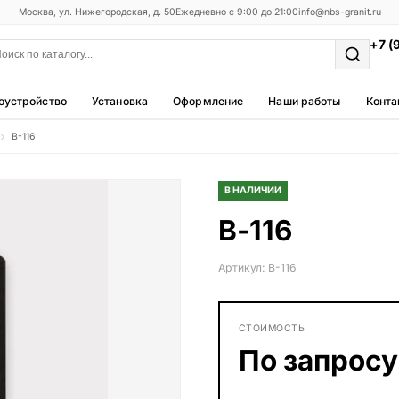
Москва, ул. Нижегородская, д. 50
Ежедневно с 9:00 до 21:00
info@nbs-granit.ru
+7 (
оустройство
Установка
Оформление
Наши работы
Конта
В-116
Мемориальные комплексы
25 моделей
В НАЛИЧИИ
Фотокерамика
В-116
5 моделей
Благоустройство
Артикул: В-116
42 модели
Металлические ограды
СТОИМОСТЬ
50 моделей
По запросу
Столы и лавки
23 модели