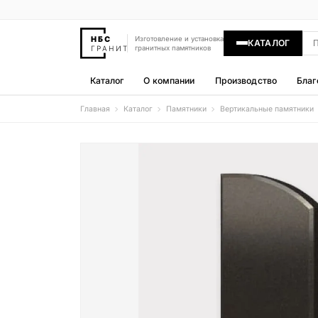
Изготовление и установка
КАТАЛОГ
гранитных памятников
Каталог
О компании
Производство
Благ
Главная
Каталог
Памятники
Вертикальные памятники
Памятники
400 моделей
Гравировка
77 моделей
Надгробные плиты
30 моделей
Гранитные ограды
15 моделей
Гранитные цветники
7 моделей