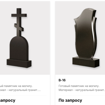
В-16
ый памятник на могилу.
Готовый памятник на могилу.
иал - натуральный гранит.
Материал - натуральный гранит.
ные виды гранита - Диабаз
Основные виды гранита - Диаба
ия, Карелия), Дымовский
(Россия, Карелия), Дымовский
запросу
По запросу
ия, Ленинградская область),
(Россия, Ленинградская область