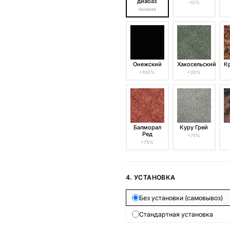
диабаз
-10%
базовая
Онежский
Хакосельский
К
+100%
+20%
Балморал
Куру Грей
Ред
+75%
+75%
4. УСТАНОВКА
Без установки (самовывоз)
Стандартная установка