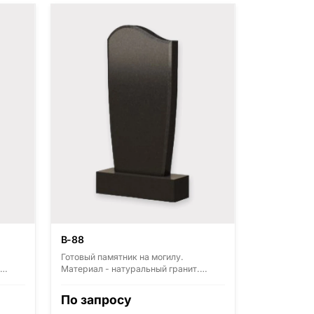
В-88
Готовый памятник на могилу.
Материал - натуральный гранит.
з
Основные виды гранита - Диабаз
(Россия, Карелия), Дымовский
По запросу
),
(Россия, Ленинградская область),