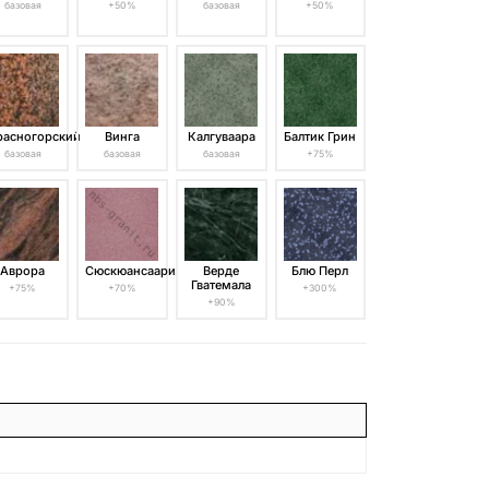
базовая
+50%
базовая
+50%
расногорский
Винга
Калгуваара
Балтик Грин
базовая
базовая
базовая
+75%
Аврора
Сюскюансаари
Верде
Блю Перл
Гватемала
+75%
+70%
+300%
+90%