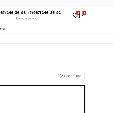
967) 246-36-93
|
+7 (967) 246-36-92
0
0
Заказать звонок
кты
АКЦИЯ
Комплекс под ключ
Памятник + установка +
благоустройство со скидкой 15%
Смотреть комплексы
УСЛУГИ
В избранное
Гравировка
Установка
Благоустройство
Производство