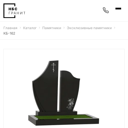
Главная
Каталог
Памятники
Эксклюзивные памятники
Памятники
КБ-162
400 моделей
Мемориальные комплексы
25 моделей
Гравировка
77 моделей
Фотокерамика
5 моделей
Надгробные плиты
30 моделей
Благоустройство
42 модели