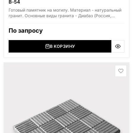
В-54
Готовый памятник на могилу. Материал - натуральный
гранит. Основные виды гранита - Диабаз (Россия,
Карелия), Дымовский (Россия, Ленинградская
область), Мансуровский (Россия, Урал), Лезниковский
По запросу
(Украина, Житомерская область), Лабродарит
(Украина, Житомерская область), Маславский
(Украина, Житомерская область), Сюксюансаари
В КОРЗИНУ
(Россия, Карелия), Амфиболит (Россия, Мурманская
область), Ромбак (Россия, Мурманская область),
Шокша (Россия, Карелия) и т.д. Цена указана на
минимальные стандартные размеры: Стела: 80x40x5
Тумба: 12x60x15