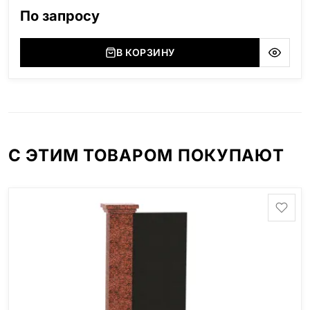
область), Мансуровский (Россия, Урал), Лезниковский
По запросу
(Украина, Житомерская область), Лабродарит
(Украина, Житомерская область), Маславский
(Украина, Житомерская область), Сюксюансаари
В КОРЗИНУ
(Россия, Карелия), Амфиболит (Россия, Мурманская
область), Ромбак (Россия, Мурманская область),
Шокша (Россия, Карелия) и т.д. Цена указана на
минимальные стандартные размеры. [wpforms
id="13534"]
С ЭТИМ ТОВАРОМ ПОКУПАЮТ