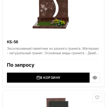
КБ-56
Эксклюзивный памятник из разного гранита. Материал
- натуральный гранит. Основные виды гранита - Диабаз
(Россия, Карелия), Дымовский (Россия, Ленинградская
область), Мансуровский (Россия, Урал), Лезниковский
По запросу
(Украина, Житомерская область), Лабродарит
(Украина, Житомерская область), Маславский
(Украина, Житомерская область), Сюксюансаари
В КОРЗИНУ
(Россия, Карелия), Амфиболит (Россия, Мурманская
область), Ромбак (Россия, Мурманская область),
Шокша (Россия, Карелия) и т.д. Цена указана на
минимальные стандартные размеры. [wpforms
id="13534"]