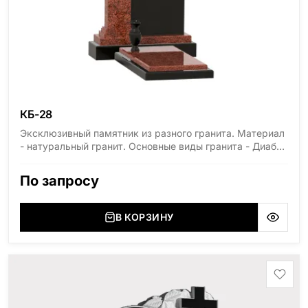
КБ-28
Эксклюзивный памятник из разного гранита. Материал
- натуральный гранит. Основные виды гранита - Диабаз
(Россия, Карелия), Дымовский (Россия, Ленинградская
область), Мансуровский (Россия, Урал), Лезниковский
По запросу
(Украина, Житомерская область), Лабродарит
(Украина, Житомерская область), Маславский
(Украина, Житомерская область), Сюксюансаари
В КОРЗИНУ
(Россия, Карелия), Амфиболит (Россия, Мурманская
область), Ромбак (Россия, Мурманская область),
Шокша (Россия, Карелия) и т.д. Цена указана на
минимальные стандартные размеры. [wpforms
id="13534"]