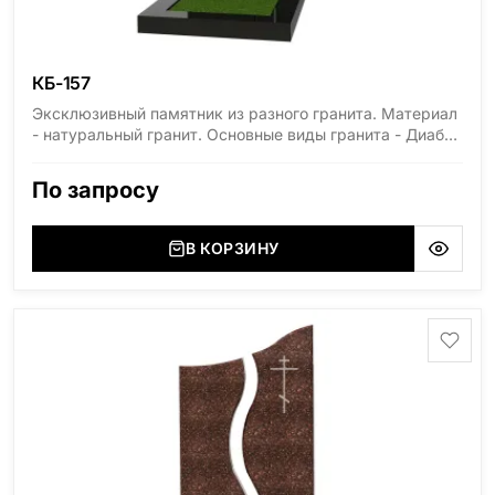
КБ-157
Эксклюзивный памятник из разного гранита. Материал
- натуральный гранит. Основные виды гранита - Диабаз
(Россия, Карелия), Дымовский (Россия, Ленинградская
область), Мансуровский (Россия, Урал), Лезниковский
По запросу
(Украина, Житомерская область), Лабродарит
(Украина, Житомерская область), Маславский
(Украина, Житомерская область), Сюксюансаари
В КОРЗИНУ
(Россия, Карелия), Амфиболит (Россия, Мурманская
область), Ромбак (Россия, Мурманская область),
Шокша (Россия, Карелия) и т.д. Цена указана на
минимальные стандартные размеры. [wpforms
id="13534"]