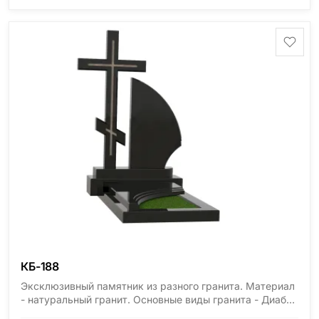
область), Ромбак (Россия, Мурманская область),
Шокша (Россия, Карелия) и т.д. Цена указана на
минимальные стандартные размеры. [wpforms
id="13534"]
КБ-188
Эксклюзивный памятник из разного гранита. Материал
- натуральный гранит. Основные виды гранита - Диабаз
(Россия, Карелия), Дымовский (Россия, Ленинградская