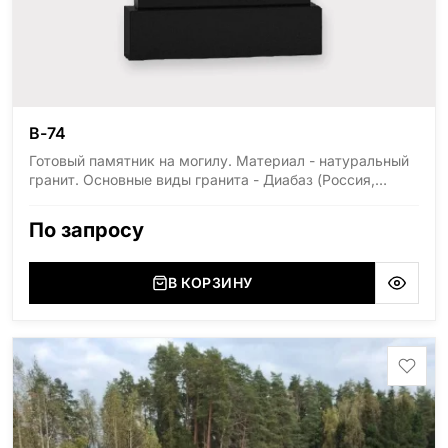
В-74
Готовый памятник на могилу. Материал - натуральный
гранит. Основные виды гранита - Диабаз (Россия,
Карелия), Дымовский (Россия, Ленинградская
область), Мансуровский (Россия, Урал), Лезниковский
По запросу
(Украина, Житомерская область), Лабродарит
(Украина, Житомерская область), Маславский
(Украина, Житомерская область), Сюксюансаари
В КОРЗИНУ
(Россия, Карелия), Амфиболит (Россия, Мурманская
область), Ромбак (Россия, Мурманская область),
Шокша (Россия, Карелия) и т.д. Цена указана на
минимальные стандартные размеры: Стела: 80x40x5
Тумба: 12x60x15