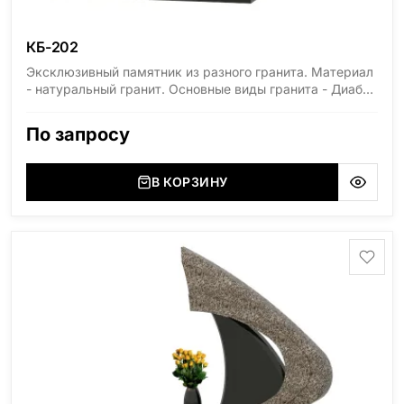
КБ-202
Эксклюзивный памятник из разного гранита. Материал
- натуральный гранит. Основные виды гранита - Диабаз
(Россия, Карелия), Дымовский (Россия, Ленинградская
область), Мансуровский (Россия, Урал), Лезниковский
По запросу
(Украина, Житомерская область), Лабродарит
(Украина, Житомерская область), Маславский
(Украина, Житомерская область), Сюксюансаари
В КОРЗИНУ
(Россия, Карелия), Амфиболит (Россия, Мурманская
область), Ромбак (Россия, Мурманская область),
Шокша (Россия, Карелия) и т.д. Цена указана на
минимальные стандартные размеры. [wpforms
id="13534"]