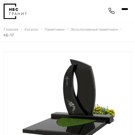
Главная
Каталог
Памятники
Эксклюзивные памятники
Памятники
КБ-17
400 моделей
Мемориальные комплексы
25 моделей
Гравировка
77 моделей
Фотокерамика
5 моделей
Надгробные плиты
30 моделей
Благоустройство
42 модели