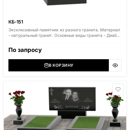
КБ-151
Эксклюзивный памятник из разного гранита. Материал
- натуральный гранит. Основные виды гранита - Диабаз
(Россия, Карелия), Дымовский (Россия, Ленинградская
область), Мансуровский (Россия, Урал), Лезниковский
По запросу
(Украина, Житомерская область), Лабродарит
(Украина, Житомерская область), Маславский
(Украина, Житомерская область), Сюксюансаари
В КОРЗИНУ
(Россия, Карелия), Амфиболит (Россия, Мурманская
область), Ромбак (Россия, Мурманская область),
Шокша (Россия, Карелия) и т.д. Цена указана на
минимальные стандартные размеры. [wpforms
id="13534"]