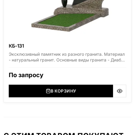
КБ-131
Эксклюзивный памятник из разного гранита. Материал
- натуральный гранит. Основные виды гранита - Диабаз
(Россия, Карелия), Дымовский (Россия, Ленинградская
область), Мансуровский (Россия, Урал), Лезниковский
По запросу
(Украина, Житомерская область), Лабродарит
(Украина, Житомерская область), Маславский
(Украина, Житомерская область), Сюксюансаари
В КОРЗИНУ
(Россия, Карелия), Амфиболит (Россия, Мурманская
область), Ромбак (Россия, Мурманская область),
Шокша (Россия, Карелия) и т.д. Цена указана на
минимальные стандартные размеры. [wpforms
id="13534"]