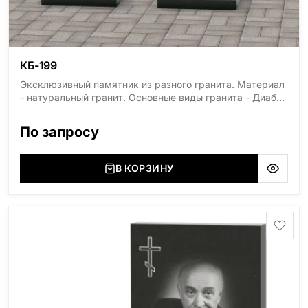
КБ-199
Эксклюзивный памятник из разного гранита. Материал
- натуральный гранит. Основные виды гранита - Диабаз
(Россия, Карелия), Дымовский (Россия, Ленинградская
область), Мансуровский (Россия, Урал), Лезниковский
По запросу
(Украина, Житомерская область), Лабродарит
(Украина, Житомерская область), Маславский
(Украина, Житомерская область), Сюксюансаари
В КОРЗИНУ
(Россия, Карелия), Амфиболит (Россия, Мурманская
область), Ромбак (Россия, Мурманская область),
Шокша (Россия, Карелия) и т.д. Цена указана на
минимальные стандартные размеры. [wpforms
id="13534"]