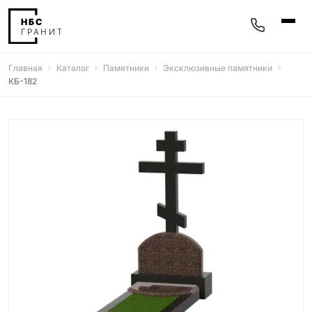
Главная
Каталог
Памятники
Эксклюзивные памятники
Памятники
КБ-182
400 моделей
Мемориальные комплексы
25 моделей
Гравировка
77 моделей
Фотокерамика
5 моделей
Надгробные плиты
30 моделей
Благоустройство
42 модели