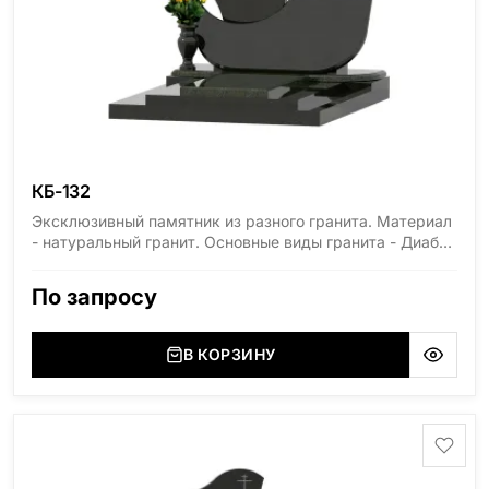
КБ-132
Эксклюзивный памятник из разного гранита. Материал
- натуральный гранит. Основные виды гранита - Диабаз
(Россия, Карелия), Дымовский (Россия, Ленинградская
область), Мансуровский (Россия, Урал), Лезниковский
По запросу
(Украина, Житомерская область), Лабродарит
(Украина, Житомерская область), Маславский
(Украина, Житомерская область), Сюксюансаари
В КОРЗИНУ
(Россия, Карелия), Амфиболит (Россия, Мурманская
область), Ромбак (Россия, Мурманская область),
Шокша (Россия, Карелия) и т.д. Цена указана на
минимальные стандартные размеры. [wpforms
id="13534"]