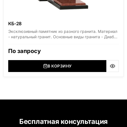
КБ-28
Эксклюзивный памятник из разного гранита. Материал
- натуральный гранит. Основные виды гранита - Диабаз
(Россия, Карелия), Дымовский (Россия, Ленинградская
область), Мансуровский (Россия, Урал), Лезниковский
По запросу
(Украина, Житомерская область), Лабродарит
(Украина, Житомерская область), Маславский
(Украина, Житомерская область), Сюксюансаари
В КОРЗИНУ
(Россия, Карелия), Амфиболит (Россия, Мурманская
область), Ромбак (Россия, Мурманская область),
Шокша (Россия, Карелия) и т.д. Цена указана на
минимальные стандартные размеры. [wpforms
id="13534"]
Бесплатная консультация