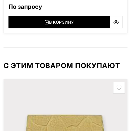
область), Мансуровский (Россия, Урал), Лезниковский
По запросу
(Украина, Житомерская область), Лабродарит
(Украина, Житомерская область), Маславский
(Украина, Житомерская область), Сюксюансаари
В КОРЗИНУ
(Россия, Карелия), Амфиболит (Россия, Мурманская
область), Ромбак (Россия, Мурманская область),
Шокша (Россия, Карелия) и т.д. Цена указана на
минимальные стандартные размеры. [wpforms
id="13534"]
С ЭТИМ ТОВАРОМ ПОКУПАЮТ