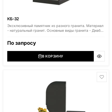
КБ-32
Эксклюзивный памятник из разного гранита. Материал
- натуральный гранит. Основные виды гранита - Диабаз
(Россия, Карелия), Дымовский (Россия, Ленинградская
область), Мансуровский (Россия, Урал), Лезниковский
По запросу
(Украина, Житомерская область), Лабродарит
(Украина, Житомерская область), Маславский
(Украина, Житомерская область), Сюксюансаари
В КОРЗИНУ
(Россия, Карелия), Амфиболит (Россия, Мурманская
область), Ромбак (Россия, Мурманская область),
Шокша (Россия, Карелия) и т.д. Цена указана на
минимальные стандартные размеры. [wpforms
id="13534"]