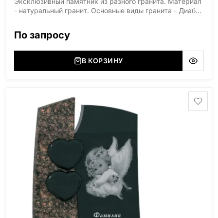
Эксклюзивный памятник из разного гранита. Материал
- натуральный гранит. Основные виды гранита - Диабаз
(Россия, Карелия), Дымовский (Россия, Ленинградская
область), Мансуровский (Россия, Урал), Лезниковский
По запросу
(Украина, Житомерская область), Лабродарит
(Украина, Житомерская область), Маславский
(Украина, Житомерская область), Сюксюансаари
В КОРЗИНУ
(Россия, Карелия), Амфиболит (Россия, Мурманская
область), Ромбак (Россия, Мурманская область),
Шокша (Россия, Карелия) и т.д. Цена указана на
минимальные стандартные размеры. [wpforms
id="13534"]