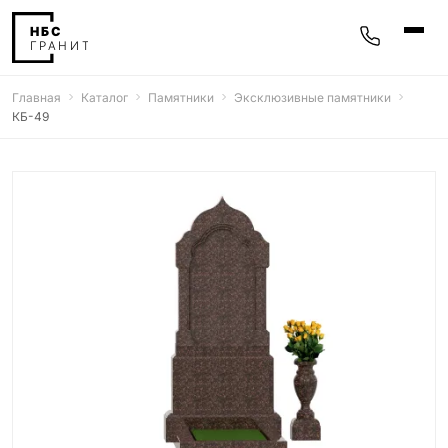
Главная
Каталог
Памятники
Эксклюзивные памятники
Памятники
КБ-49
400 моделей
Мемориальные комплексы
25 моделей
Гравировка
77 моделей
Фотокерамика
5 моделей
Надгробные плиты
30 моделей
Благоустройство
42 модели