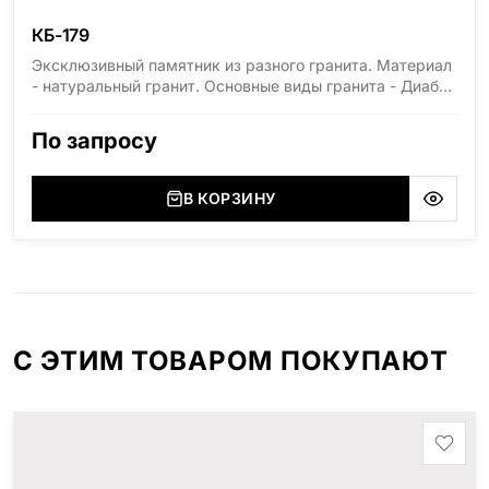
КБ-179
Эксклюзивный памятник из разного гранита. Материал
- натуральный гранит. Основные виды гранита - Диабаз
(Россия, Карелия), Дымовский (Россия, Ленинградская
область), Мансуровский (Россия, Урал), Лезниковский
По запросу
(Украина, Житомерская область), Лабродарит
(Украина, Житомерская область), Маславский
(Украина, Житомерская область), Сюксюансаари
В КОРЗИНУ
(Россия, Карелия), Амфиболит (Россия, Мурманская
область), Ромбак (Россия, Мурманская область),
Шокша (Россия, Карелия) и т.д. Цена указана на
минимальные стандартные размеры. [wpforms
id="13534"]
С ЭТИМ ТОВАРОМ ПОКУПАЮТ