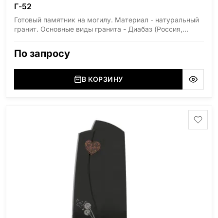
Г-52
Готовый памятник на могилу. Материал - натуральный
гранит. Основные виды гранита - Диабаз (Россия,
Карелия), Дымовский (Россия, Ленинградская
область), Мансуровский (Россия, Урал), Лезниковский
По запросу
(Украина, Житомерская область), Лабродарит
(Украина, Житомерская область), Маславский
(Украина, Житомерская область), Сюксюансаари
В КОРЗИНУ
(Россия, Карелия), Амфиболит (Россия, Мурманская
область), Ромбак (Россия, Мурманская область),
Шокша (Россия, Карелия) и т.д. Цена указана на
минимальные стандартные размеры: Размер стеллы:
60*80*5 Размер тумбы: 12*90*15