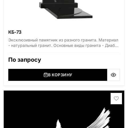
КБ-73
Эксклюзивный памятник из разного гранита. Материал
- натуральный гранит. Основные виды гранита - Диабаз
(Россия, Карелия), Дымовский (Россия, Ленинградская
область), Мансуровский (Россия, Урал), Лезниковский
По запросу
(Украина, Житомерская область), Лабродарит
(Украина, Житомерская область), Маславский
(Украина, Житомерская область), Сюксюансаари
В КОРЗИНУ
(Россия, Карелия), Амфиболит (Россия, Мурманская
область), Ромбак (Россия, Мурманская область),
Шокша (Россия, Карелия) и т.д. Цена указана на
минимальные стандартные размеры. [wpforms
id="13534"]