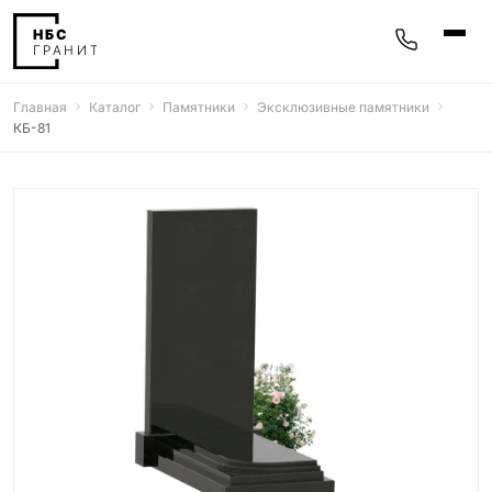
Главная
Каталог
Памятники
Эксклюзивные памятники
Памятники
КБ-81
400 моделей
Мемориальные комплексы
25 моделей
Гравировка
77 моделей
Фотокерамика
5 моделей
Надгробные плиты
30 моделей
Благоустройство
42 модели