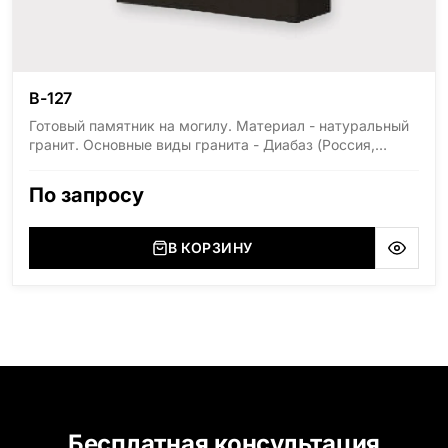
В-127
Готовый памятник на могилу. Материал - натуральный
гранит. Основные виды гранита - Диабаз (Россия,
Карелия), Дымовский (Россия, Ленинградская
область), Мансуровский (Россия, Урал), Лезниковский
По запросу
(Украина, Житомерская область), Лабродарит
(Украина, Житомерская область), Маславский
(Украина, Житомерская область), Сюксюансаари
В КОРЗИНУ
(Россия, Карелия), Амфиболит (Россия, Мурманская
область), Ромбак (Россия, Мурманская область),
Шокша (Россия, Карелия) и т.д. Цена указана на
минимальные стандартные размеры: Стела: 80x40x5
Тумба: 12x60x15
Бесплатная консультация