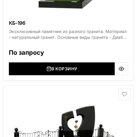
КБ-196
Эксклюзивный памятник из разного гранита. Материал
- натуральный гранит. Основные виды гранита - Диабаз
(Россия, Карелия), Дымовский (Россия, Ленинградская
область), Мансуровский (Россия, Урал), Лезниковский
По запросу
(Украина, Житомерская область), Лабродарит
(Украина, Житомерская область), Маславский
(Украина, Житомерская область), Сюксюансаари
В КОРЗИНУ
(Россия, Карелия), Амфиболит (Россия, Мурманская
область), Ромбак (Россия, Мурманская область),
Шокша (Россия, Карелия) и т.д. Цена указана на
минимальные стандартные размеры. [wpforms
id="13534"]