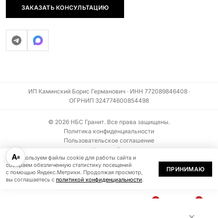
ЗАКАЗАТЬ КОНСУЛЬТАЦИЮ
ИП Каминский Борис Германович · ИНН 772089846408 ·
ОГРНИП 324774600854498
© 2026 НБС Гранит. Все права защищены.
Политика конфиденциальности
Пользовательское соглашение
Карта сайта
А
а
Мы используем файлы cookie для работы сайта и
Информация на сайте не является публичной офертой (ст. 437 ГК РФ)
собираем обезличенную статистику посещений
ПРИНИМАЮ
с помощью Яндекс.Метрики. Продолжая просмотр,
вы соглашаетесь с
политикой конфиденциальности
.
0
0
В
БЫСТРЫЙ
По запросу
×
КОРЗИНУ
ЗАКАЗ
Каталог
Меню
Избранное
Корзина