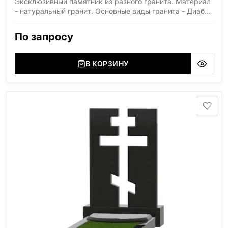
Эксклюзивный памятник из разного гранита. Материал
- натуральный гранит. Основные виды гранита - Диабаз
(Россия, Карелия), Дымовский (Россия, Ленинградская
область), Мансуровский (Россия, Урал), Лезниковский
По запросу
(Украина, Житомерская область), Лабродарит
(Украина, Житомерская область), Маславский
(Украина, Житомерская область), Сюксюансаари
В КОРЗИНУ
(Россия, Карелия), Амфиболит (Россия, Мурманская
область), Ромбак (Россия, Мурманская область),
Шокша (Россия, Карелия) и т.д. Цена указана на
минимальные стандартные размеры. [wpforms
id="13534"]