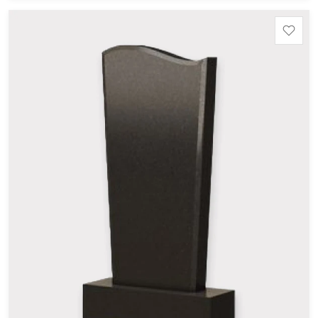
Шокша (Россия, Карелия) и т.д. Цена указана на
минимальные стандартные размеры: Размер стеллы:
60*80*5 Размер тумбы: 12*90*15