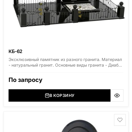
КБ-62
Эксклюзивный памятник из разного гранита. Материал
- натуральный гранит. Основные виды гранита - Диабаз
(Россия, Карелия), Дымовский (Россия, Ленинградская
область), Мансуровский (Россия, Урал), Лезниковский
По запросу
(Украина, Житомерская область), Лабродарит
(Украина, Житомерская область), Маславский
(Украина, Житомерская область), Сюксюансаари
В КОРЗИНУ
(Россия, Карелия), Амфиболит (Россия, Мурманская
область), Ромбак (Россия, Мурманская область),
Шокша (Россия, Карелия) и т.д. Цена указана на
минимальные стандартные размеры. [wpforms
id="13534"]