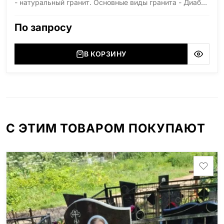
- натуральный гранит. Основные виды гранита - Диабаз
(Россия, Карелия), Дымовский (Россия, Ленинградская
область), Мансуровский (Россия, Урал), Лезниковский
По запросу
(Украина, Житомерская область), Лабродарит
(Украина, Житомерская область), Маславский
(Украина, Житомерская область), Сюксюансаари
В КОРЗИНУ
(Россия, Карелия), Амфиболит (Россия, Мурманская
область), Ромбак (Россия, Мурманская область),
Шокша (Россия, Карелия) и т.д. Цена указана на
минимальные стандартные размеры. [wpforms
id="13534"]
С ЭТИМ ТОВАРОМ ПОКУПАЮТ